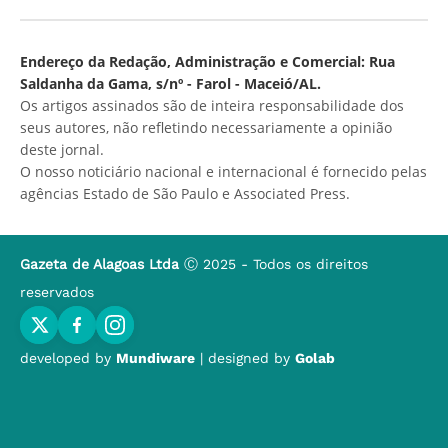
Endereço da Redação, Administração e Comercial: Rua
Saldanha da Gama, s/nº - Farol - Maceió/AL.
Os artigos assinados são de inteira responsabilidade dos
seus autores, não refletindo necessariamente a opinião
deste jornal.
O nosso noticiário nacional e internacional é fornecido pelas
agências Estado de São Paulo e Associated Press.
Gazeta de Alagoas Ltda
Ⓒ 2025 - Todos os direitos
reservados
developed by
Mundiware
| designed by
Golab