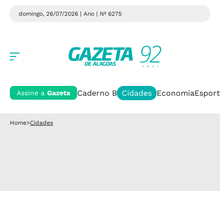
domingo, 26/07/2026 | Ano
| Nº 6275
Caderno B
Cidades
Economia
Esport
Assine a
Gazeta
Home
>
Cidades
Cidades