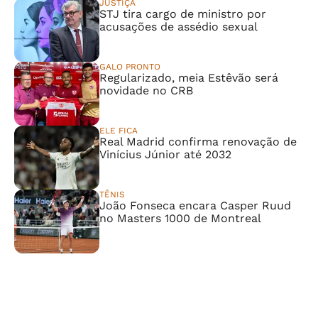
JUSTIÇA
STJ tira cargo de ministro por
acusações de assédio sexual
GALO PRONTO
Regularizado, meia Estêvão será
novidade no CRB
ELE FICA
Real Madrid confirma renovação de
Vinícius Júnior até 2032
TÊNIS
João Fonseca encara Casper Ruud
no Masters 1000 de Montreal