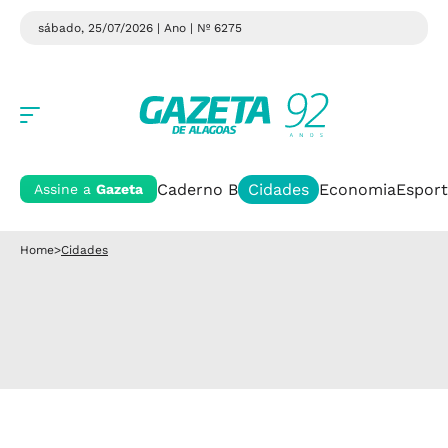
sábado, 25/07/2026 | Ano
| Nº 6275
Caderno B
Cidades
Economia
Esport
Assine a
Gazeta
Home
>
Cidades
Cidades