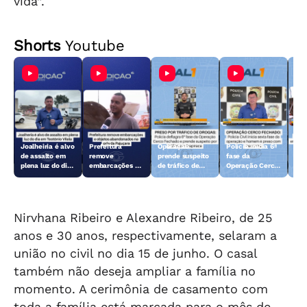
vida”.
Shorts
Youtube
Joalheiria é alvo
Prefeitura
Operação
Polícia inicia 6ª
Açã
de assalto em
remove
prende suspeito
fase da
rem
plena luz do dia
embarcações e
de tráfico de
Operação Cerco
emb
em Teotônio
objetos
drogas em
Fechado
obj
Vilela
abandonados na
Arapiraca
aba
orla da Pajuçara
orl
Nirvhana Ribeiro e Alexandre Ribeiro, de 25
anos e 30 anos, respectivamente, selaram a
união no civil no dia 15 de junho. O casal
também não deseja ampliar a família no
momento. A cerimônia de casamento com
toda a família está marcada para o mês de