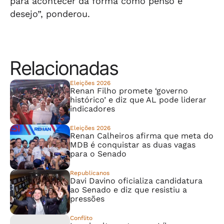
para acontecer da forma como penso e
desejo”, ponderou.
Relacionadas
Eleições 2026
Renan Filho promete ‘governo
histórico’ e diz que AL pode liderar
indicadores
Eleições 2026
Renan Calheiros afirma que meta do
MDB é conquistar as duas vagas
para o Senado
Republicanos
Davi Davino oficializa candidatura
ao Senado e diz que resistiu a
pressões
Conflito