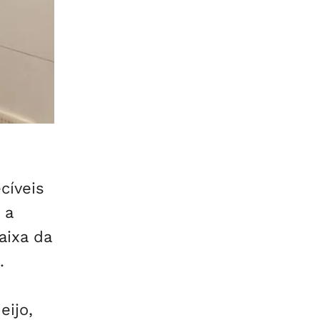
cíveis
 a
aixa da
.
eijo,