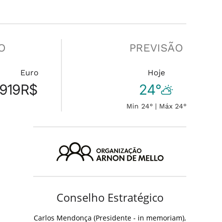
O
PREVISÃO
Euro
Hoje
919
R$
24°
Min 24° | Máx 24°
Conselho Estratégico
Carlos Mendonça (Presidente - in memoriam),