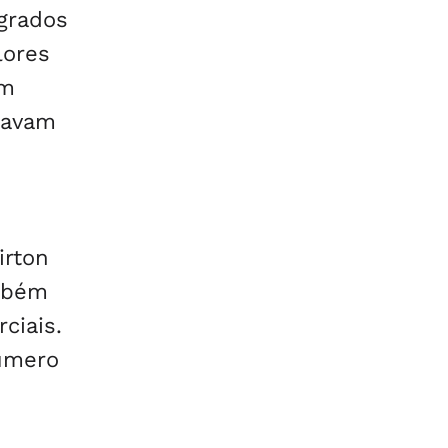
grados
lores
am
stavam
irton
ambém
ciais.
número