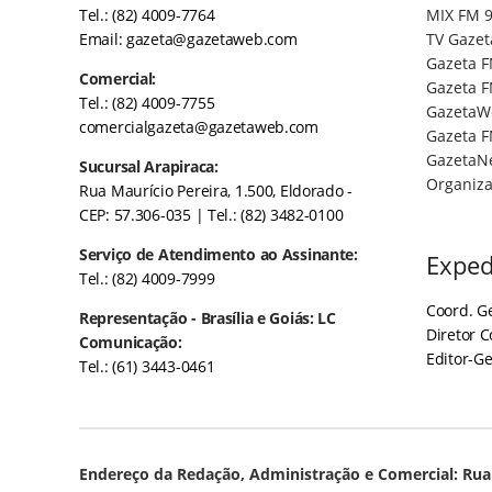
Tel.: (82) 4009-7764
MIX FM 9
Email:
gazeta@gazetaweb.com
TV Gazet
Gazeta F
Comercial:
Gazeta F
Tel.: (82) 4009-7755
GazetaW
comercialgazeta@gazetaweb.com
Gazeta F
GazetaN
Sucursal Arapiraca:
Organiza
Rua Maurício Pereira, 1.500, Eldorado -
CEP: 57.306-035
| Tel.: (82) 3482-0100
Serviço de Atendimento ao Assinante:
Exped
Tel.: (82) 4009-7999
Coord. Ge
Representação - Brasília e Goiás: LC
Diretor 
Comunicação:
Editor-Ge
Tel.: (61) 3443-0461
Endereço da Redação, Administração e Comercial: Rua 