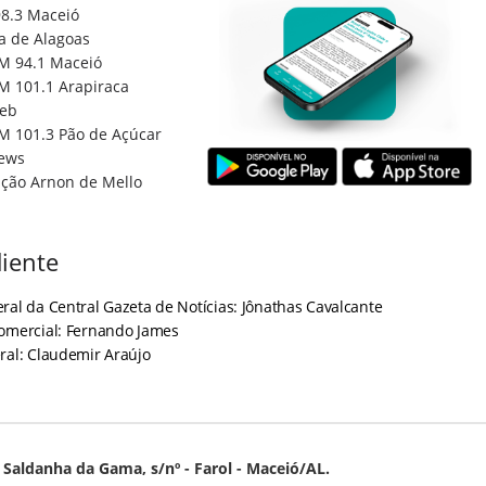
8.3 Maceió
a de Alagoas
M 94.1 Maceió
M 101.1 Arapiraca
eb
M 101.3 Pão de Açúcar
ews
ção Arnon de Mello
iente
ral da Central Gazeta de Notícias: Jônathas Cavalcante
Comercial: Fernando James
ral: Claudemir Araújo
Saldanha da Gama, s/nº - Farol - Maceió/AL.