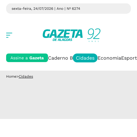
sexta-feira, 24/07/2026 | Ano
| Nº 6274
Caderno B
Cidades
Economia
Esport
Assine a
Gazeta
Home
>
Cidades
Cidades