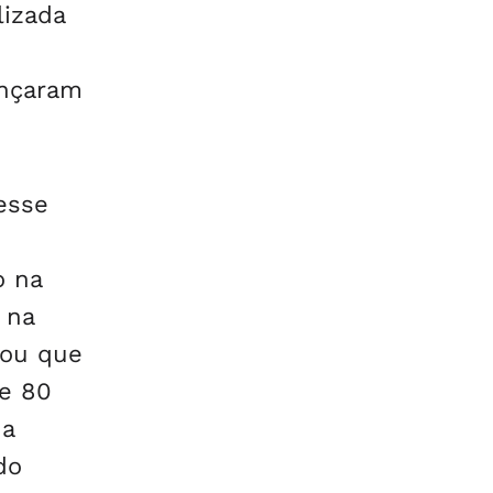
lizada
ançaram
esse
o na
 na
mou que
de 80
da
do