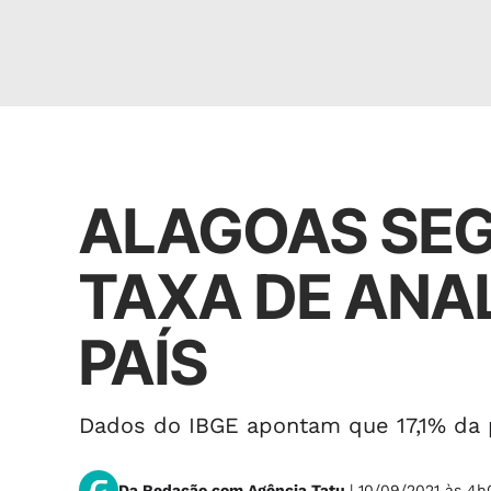
Cidades
ALAGOAS SE
TAXA DE ANA
PAÍS
Dados do IBGE apontam que 17,1% da 
Da Redação com Agência Tatu
| 10/09/2021 às 4h