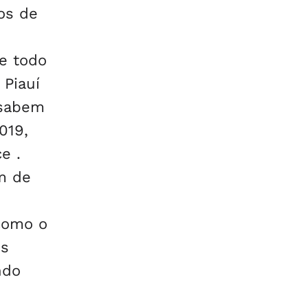
os de
e todo
 Piauí
 sabem
019,
e .
m de
como o
os
ndo