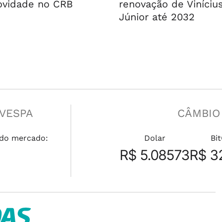
ovidade no CRB
renovação de Viníciu
Júnior até 2032
OVESPA
CÂMBIO
do mercado:
Dolar
Bi
R$ 5.08573
R$ 3