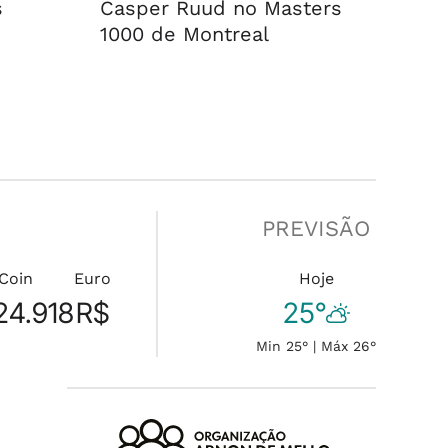
s
Casper Ruud no Masters
1000 de Montreal
PREVISÃO
tCoin
Euro
Hoje
24.918
R$
25°
Min 25° | Máx 26°