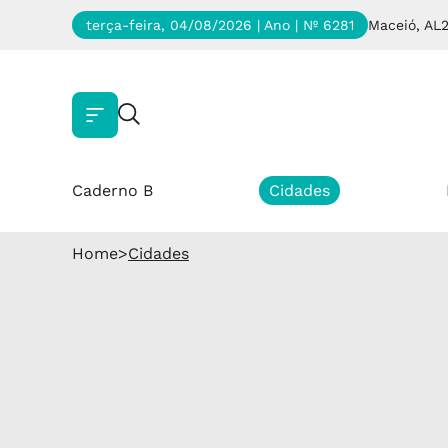
terça-feira, 04/08/2026 | Ano
| Nº 6281
Maceió, AL
Caderno B
Cidades
Home
>
Cidades