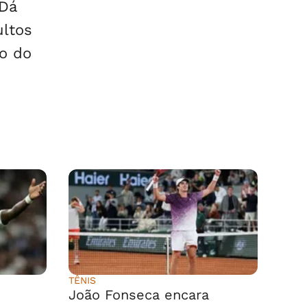
 Dá
ultos
o do
TÊNIS
João Fonseca encara