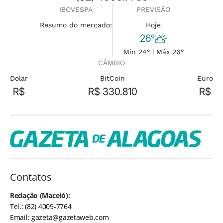
IBOVESPA
PREVISÃO
Resumo do mercado:
Hoje
26°
Min 24° | Máx 26°
CÂMBIO
Dolar
BitCoin
Euro
R$
R$ 330.810
R$
Contatos
Redação (Maceió):
Tel.: (82) 4009-7764
Email:
gazeta@gazetaweb.com