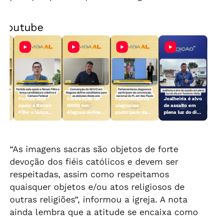
Youtube
Partido sela
Convenção do
Parlamentares
Joalheiria é alvo
es
apoio a Renan
NOVO em
alagoanos
de assalto em
Filho e lança
Alagoas define
participam da
plena luz do dia
ara
candidatura
candidatos para
convenção
em Teotônio
e
coletiva à
as eleições
nacional do PL
Vilela
ral
Câmara Federal
deste ano
em São Paulo
“As imagens sacras são objetos de forte
devoção dos fiéis católicos e devem ser
respeitadas, assim como respeitamos
quaisquer objetos e/ou atos religiosos de
outras religiões”, informou a igreja. A nota
ainda lembra que a atitude se encaixa como