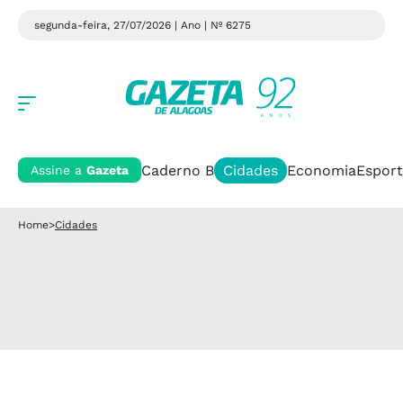
segunda-feira, 27/07/2026 | Ano
| Nº 6275
Caderno B
Cidades
Economia
Esport
Assine a
Gazeta
Home
>
Cidades
Cidades