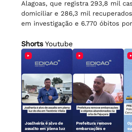
Alagoas, que registra 293,8 mil c
domiciliar e 286,3 mil recuperado
em investigação e 6.770 óbitos por
Shorts
Youtube
Joalheiria é alvo de
Prefeitura remove
Op
assalto em plena luz
embarcações e
su