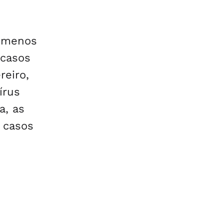
a menos
 casos
eiro,
írus
a, as
 casos