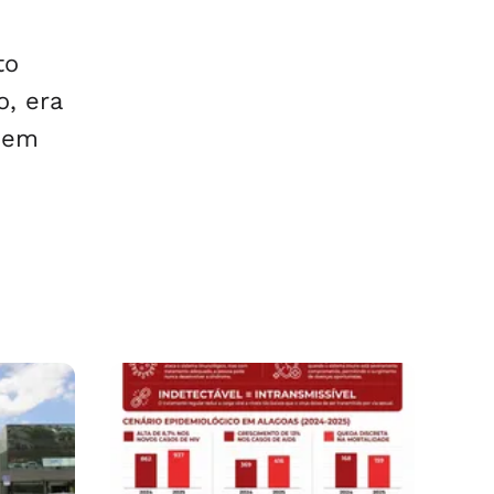
to
, era
, em