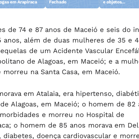
ogas em Arapiraca
Fechado
e objetos
abandonados na 
da Pajuçara
s de 74 e 87 anos de Maceió e seis do in
5 anos, além de duas mulheres de 35 e 
sequelas de um Acidente Vascular Encefá
politano de Alagoas, em Maceió; e a mulh
 e morreu na Santa Casa, em Maceió.
orava em Atalaia, era hipertenso, diabét
o de Alagoas, em Maceió; o homem de 82
omorbidades e morreu no Hospital de
raca; o homem de 85 anos morava em De
l, diabetes, doença cardiovascular e morr