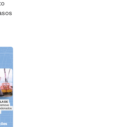
to
asos
ções