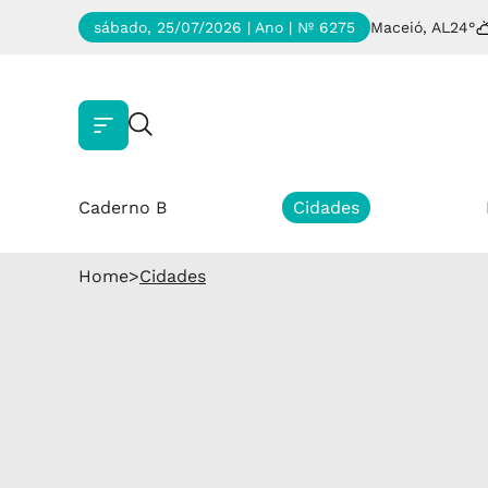
sábado, 25/07/2026 | Ano
| Nº 6275
Maceió, AL
24°
Caderno B
Cidades
Home
>
Cidades