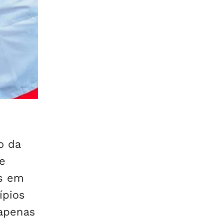
o da
e
os em
ípios
apenas