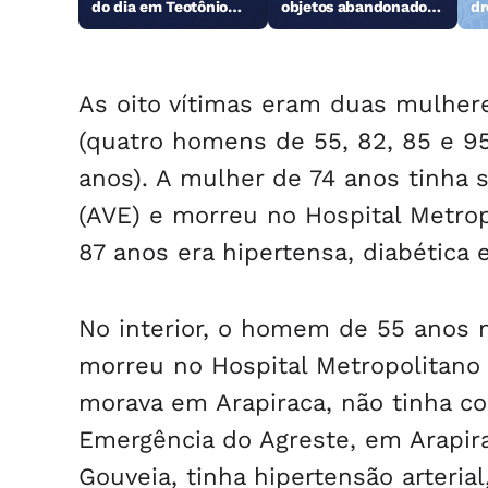
do dia em Teotônio
objetos abandonados
dr
Vilela
na orla da Pajuçara
As oito vítimas eram duas mulhere
(quatro homens de 55, 82, 85 e 9
anos). A mulher de 74 anos tinha 
(AVE) e morreu no Hospital Metro
87 anos era hipertensa, diabética
No interior, o homem de 55 anos m
morreu no Hospital Metropolitan
morava em Arapiraca, não tinha c
Emergência do Agreste, em Arapi
Gouveia, tinha hipertensão arteria