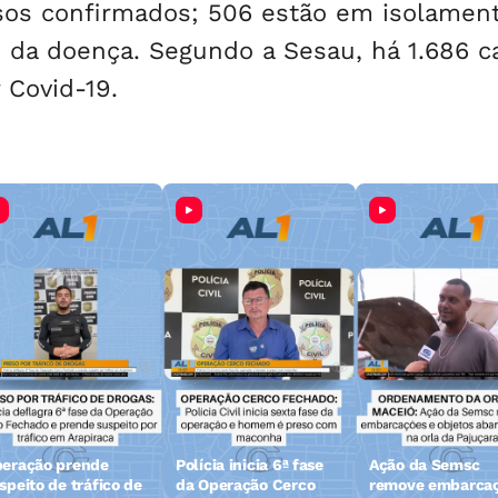
asos confirmados; 506 estão em isolamen
s da doença. Segundo a Sesau, há 1.686 c
 Covid-19.
eração prende
Polícia inicia 6ª fase
Ação da Semsc
speito de tráfico de
da Operação Cerco
remove embarca