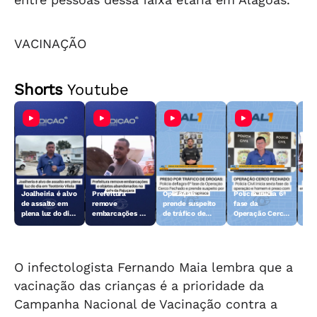
VACINAÇÃO
Shorts
Youtube
Joalheiria é alvo
Prefeitura
Operação
Polícia inicia 6ª
Açã
de assalto em
remove
prende suspeito
fase da
rem
plena luz do dia
embarcações e
de tráfico de
Operação Cerco
emb
em Teotônio
objetos
drogas em
Fechado
obj
Vilela
abandonados na
Arapiraca
aba
orla da Pajuçara
orl
O infectologista Fernando Maia lembra que a
vacinação das crianças é a prioridade da
Campanha Nacional de Vacinação contra a