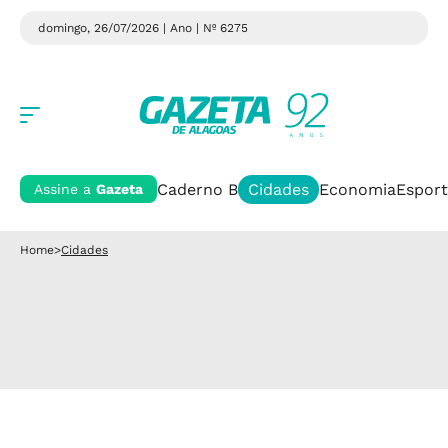
domingo, 26/07/2026 | Ano
| Nº 6275
Caderno B
Cidades
Economia
Esport
Assine a
Gazeta
Home
>
Cidades
Cidades