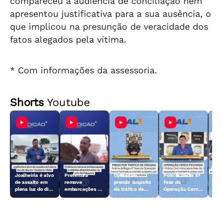
compareceu à audiência de conciliação nem
apresentou justificativa para a sua ausência, o
que implicou na presunção de veracidade dos
fatos alegados pela vítima.
* Com informações da assessoria.
Shorts
Youtube
Joalheiria é alvo
Prefeitura
Operação
Polícia inicia 6ª
Açã
de assalto em
remove
prende suspeito
fase da
rem
plena luz do dia
embarcações e
de tráfico de
Operação Cerco
emb
em Teotônio
objetos
drogas em
Fechado
obj
Vilela
abandonados na
Arapiraca
aba
orla da Pajuçara
orl