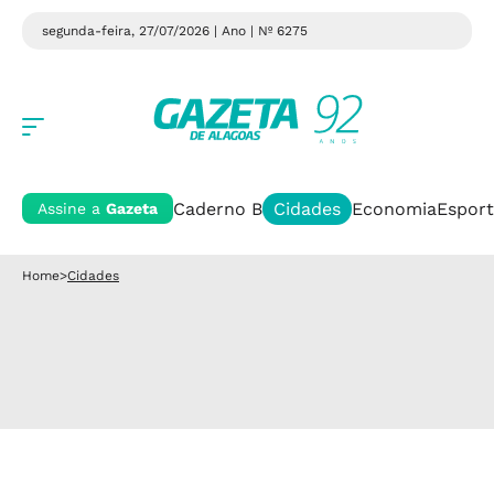
segunda-feira, 27/07/2026 | Ano
| Nº 6275
Caderno B
Cidades
Economia
Esport
Assine a
Gazeta
Home
>
Cidades
Transporte