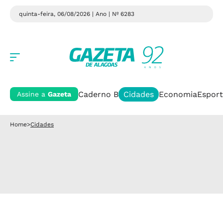
quinta-feira, 06/08/2026 | Ano
| Nº 6283
Caderno B
Cidades
Economia
Esport
Assine a
Gazeta
Home
>
Cidades
Cidades