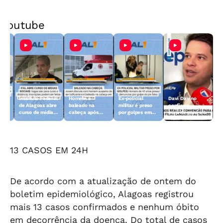
Youtube
Instituto Federal
Homem é
Ex-policial
Davi Davino
de Alagoas abre
baleado na
militar é preso
confirma
curso de mídias
cabeça após
por golpes em
convite para ser
sociais
discussão em
Maceió
vice, mas
m
Arapiraca
rejeita: "Sou
candidato ao
Senado"
13 CASOS EM 24H
De acordo com a atualização de ontem do
boletim epidemiológico, Alagoas registrou
mais 13 casos confirmados e nenhum óbito
em decorrência da doença. Do total de casos