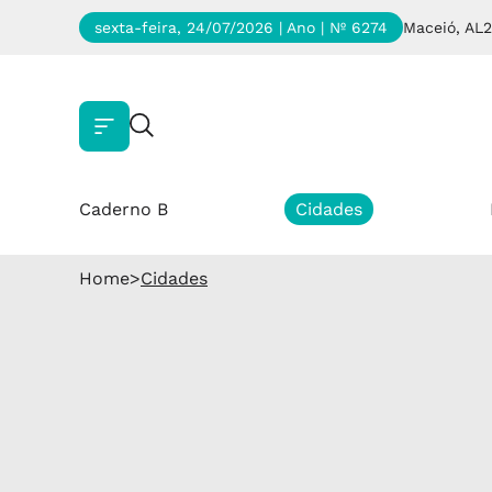
sexta-feira, 24/07/2026 | Ano
| Nº 6274
Maceió, AL
2
Caderno B
Cidades
Home
>
Cidades