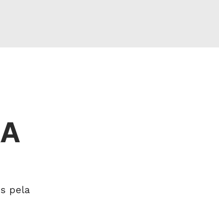
O
RA
s pela