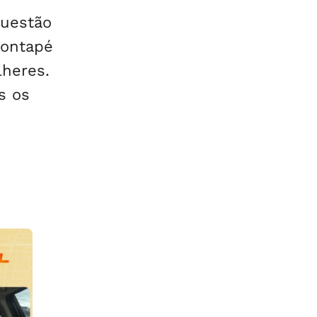
questão
pontapé
lheres.
s os