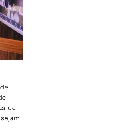
rde
de
as de
 sejam