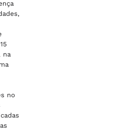
ença
dades,
e
 15
, na
uma
es no
s
icadas
 as