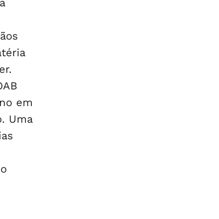
a
,
gãos
téria
er.
 OAB
sino em
o. Uma
ias
s
do