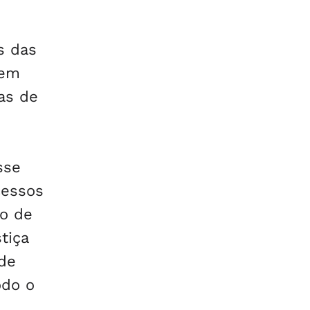
s das
 em
as de
sse
cessos
o de
tiça
ade
odo o