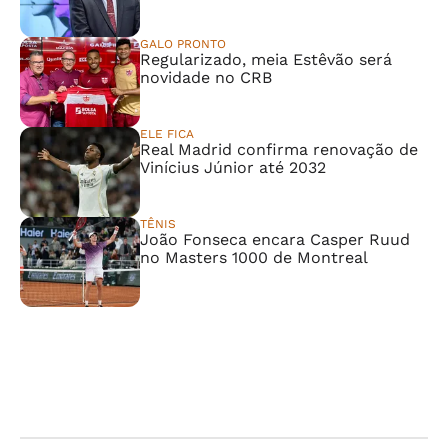
GALO PRONTO
Regularizado, meia Estêvão será
novidade no CRB
ELE FICA
Real Madrid confirma renovação de
Vinícius Júnior até 2032
TÊNIS
João Fonseca encara Casper Ruud
no Masters 1000 de Montreal