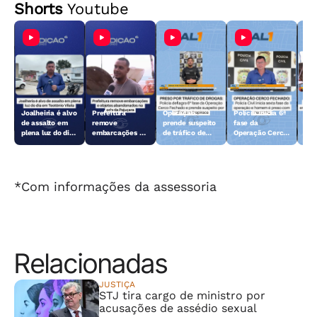
Shorts
Youtube
Joalheiria é alvo
Prefeitura
Operação
Polícia inicia 6ª
Açã
de assalto em
remove
prende suspeito
fase da
rem
plena luz do dia
embarcações e
de tráfico de
Operação Cerco
emb
em Teotônio
objetos
drogas em
Fechado
obj
Vilela
abandonados na
Arapiraca
aba
orla da Pajuçara
orl
*Com informações da assessoria
Relacionadas
JUSTIÇA
STJ tira cargo de ministro por
acusações de assédio sexual