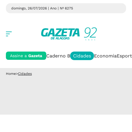
domingo, 26/07/2026 | Ano
| Nº 6275
Caderno B
Cidades
Economia
Esport
Assine a
Gazeta
Home
>
Cidades
Cidades