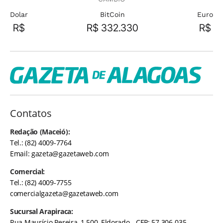
Dolar
BitCoin
Euro
R$
R$ 332.330
R$
Contatos
Redação (Maceió):
Tel.: (82) 4009-7764
Email:
gazeta@gazetaweb.com
Comercial:
Tel.: (82) 4009-7755
comercialgazeta@gazetaweb.com
Sucursal Arapiraca:
Rua Maurício Pereira, 1.500, Eldorado - CEP: 57.306-035