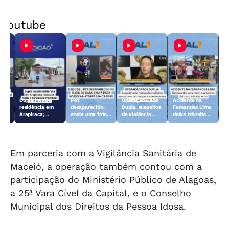
Youtube
Dupla invade
Pet
Operação Face
Acidente na
 10
residência em
desaparecido:
Dupla: suspeitos
Fernandes Lima
Arapiraca;
envie uma foto
de violência
deixa trânsito
morador reage e
do animal para a
sexual contra
lento
consegue
TV Gazeta
crianças e
imobilizar um
adolescentes
dos suspeitos
são presos
Em parceria com a Vigilância Sanitária de
Maceió, a operação também contou com a
participação do Ministério Público de Alagoas,
a 25ª Vara Cível da Capital, e o Conselho
Municipal dos Direitos da Pessoa Idosa.