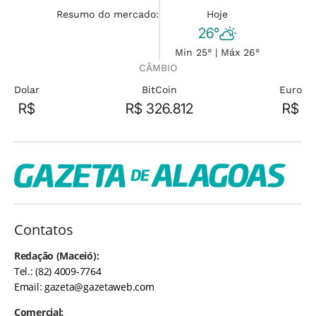
Resumo do mercado:
Hoje
26°
Min 25° | Máx 26°
CÂMBIO
Dolar
BitCoin
Euro
R$
R$ 326.812
R$
Contatos
Redação (Maceió):
Tel.: (82) 4009-7764
Email:
gazeta@gazetaweb.com
Comercial: