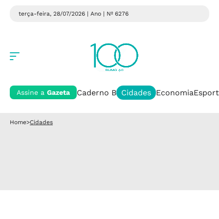
terça-feira, 28/07/2026 | Ano
| Nº 6276
Caderno B
Cidades
Economia
Esport
Assine a
Gazeta
Home
>
Cidades
Cidades