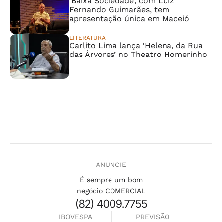
‘Baixa Sociedade’, com Luiz
Fernando Guimarães, tem
apresentação única em Maceió
LITERATURA
Carlito Lima lança ‘Helena, da Rua
das Árvores’ no Theatro Homerinho
ANUNCIE
É sempre um bom
negócio COMERCIAL
(82) 4009.7755
IBOVESPA
PREVISÃO