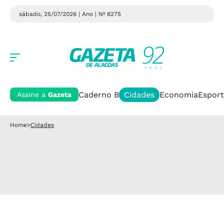
sábado, 25/07/2026 | Ano
| Nº 6275
Caderno B
Cidades
Economia
Esport
Assine a
Gazeta
Home
>
Cidades
RISCO À SAÚDE