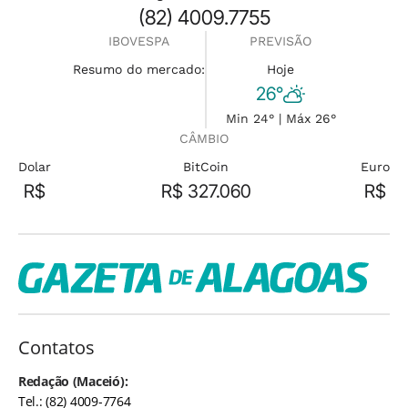
(82) 4009.7755
IBOVESPA
PREVISÃO
Resumo do mercado:
Hoje
26°
Min 24° | Máx 26°
CÂMBIO
Dolar
BitCoin
Euro
R$
R$ 327.060
R$
Contatos
Redação (Maceió):
Tel.: (82) 4009-7764