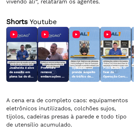
vivendo ali”, relataram os agentes.
Shorts
Youtube
Joalheiria é alvo
Prefeitura
Operação
Polícia inicia 6ª
Açã
de assalto em
remove
prende suspeito
fase da
rem
plena luz do dia
embarcações e
de tráfico de
Operação Cerco
emb
em Teotônio
objetos
drogas em
Fechado
obj
Vilela
abandonados na
Arapiraca
aba
orla da Pajuçara
orl
A cena era de completo caos: equipamentos
eletrônicos inutilizados, colchões sujos,
tijolos, cadeiras presas à parede e todo tipo
de utensílio acumulado.