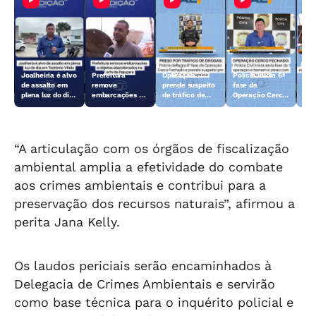
Joalheiria é alvo
Prefeitura
Operação
Polícia inicia 6ª
Açã
de assalto em
remove
prende suspeito
fase da
rem
plena luz do dia
embarcações e
de tráfico de
Operação Cerco
emb
em Teotônio
objetos
drogas em
Fechado
obj
Vilela
abandonados na
Arapiraca
aba
orla da Pajuçara
orl
“A articulação com os órgãos de fiscalização
ambiental amplia a efetividade do combate
aos crimes ambientais e contribui para a
preservação dos recursos naturais”, afirmou a
perita Jana Kelly.
Os laudos periciais serão encaminhados à
Delegacia de Crimes Ambientais e servirão
como base técnica para o inquérito policial e