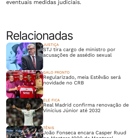
eventuais medidas judiciais.
Relacionadas
JUSTIÇA
STJ tira cargo de ministro por
acusações de assédio sexual
GALO PRONTO
Regularizado, meia Estêvão será
novidade no CRB
ELE FICA
Real Madrid confirma renovação de
Vinícius Júnior até 2032
TÊNIS
João Fonseca encara Casper Ruud