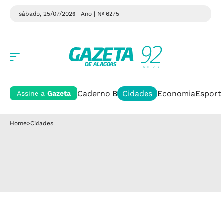
sábado, 25/07/2026 | Ano
| Nº 6275
Caderno B
Cidades
Economia
Esport
Assine a
Gazeta
Home
>
Cidades
MEIO AMBIENTE