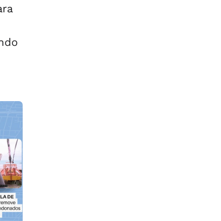
ara
ando