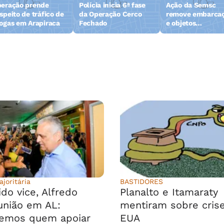
eração prende
Polícia inicia 6ª fase
Ação da Semsc
speito de tráfico de
da Operação Cerco
remove embarca
ogas em Arapiraca
Fechado
e objetos
abandonados na 
da Pajuçara
joritária
BASTIDORES
do vice, Alfredo
Planalto e Itamaraty
união em AL:
mentiram sobre cris
remos quem apoiar
EUA