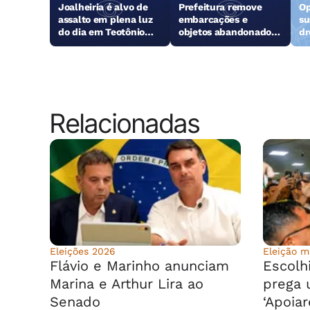
Joalheiria é alvo de
Prefeitura remove
Op
assalto em plena luz
embarcações e
su
do dia em Teotônio
objetos abandonados
dr
Vilela
na orla da Pajuçara
Relacionadas
Eleições 2026
Eleição ma
Flávio e Marinho anunciam
Escolhi
Marina e Arthur Lira ao
prega 
Senado
‘Apoia