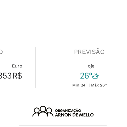
O
PREVISÃO
Euro
Hoje
853
R$
26°
Min 24° | Máx 26°