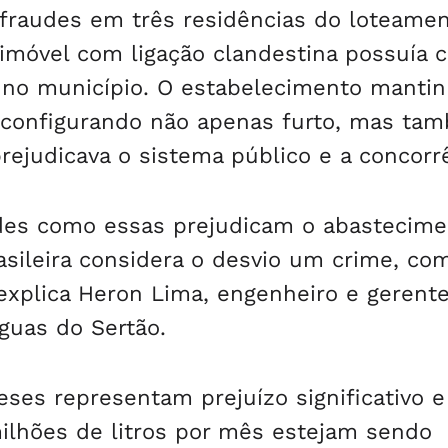
raudes em três residências do loteamen
imóvel com ligação clandestina possuía c
e no município. O estabelecimento manti
s, configurando não apenas furto, mas ta
prejudicava o sistema público e a concorr
des como essas prejudicam o abastecime
asileira considera o desvio um crime, co
 explica Heron Lima, engenheiro e gerent
Águas do Sertão.
es representam prejuízo significativo e
ilhões de litros por mês estejam sendo