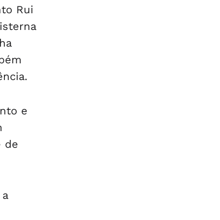
to Rui
isterna
nha
mbém
ência.
nto e
m
e de
 a