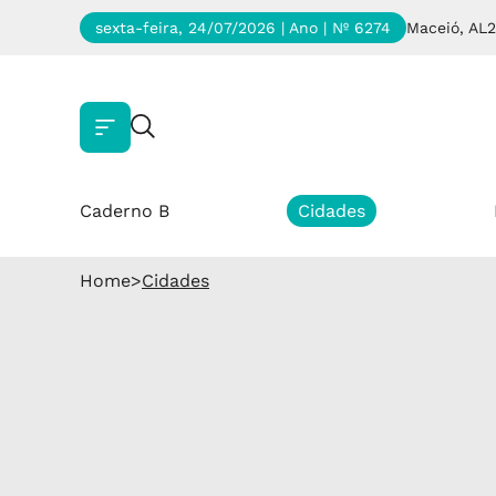
sexta-feira, 24/07/2026 | Ano
| Nº 6274
Maceió, AL
2
Caderno B
Cidades
Home
>
Cidades