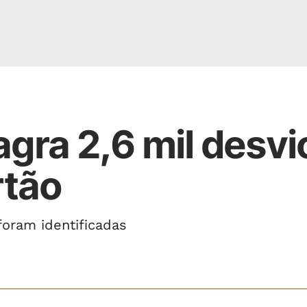
agra 2,6 mil desvi
rtão
foram identificadas