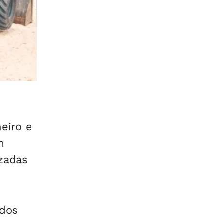
neiro e
m
izadas
 dos