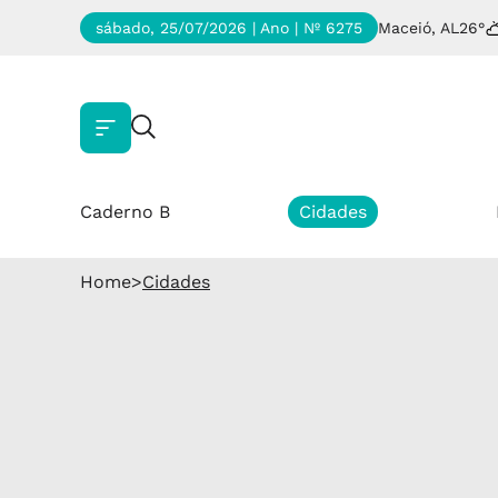
sábado, 25/07/2026 | Ano
| Nº 6275
Maceió, AL
26°
Caderno B
Cidades
Home
>
Cidades