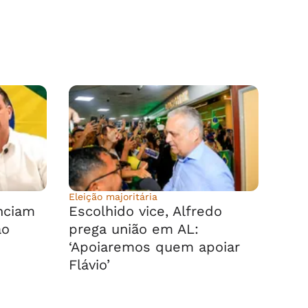
Eleição majoritária
nciam
Escolhido vice, Alfredo
ao
prega união em AL:
‘Apoiaremos quem apoiar
Flávio’