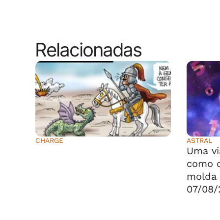
Relacionadas
CHARGE
ASTRAL
⠀⠀⠀⠀⠀⠀⠀⠀⠀
Uma vi
como o
molda 
07/08/