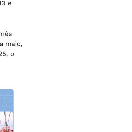
13 e
 mês
a maio,
25, o