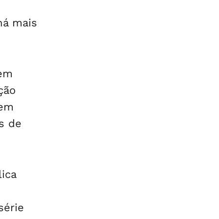
há mais
 em
ção
 em
s de
ica
série