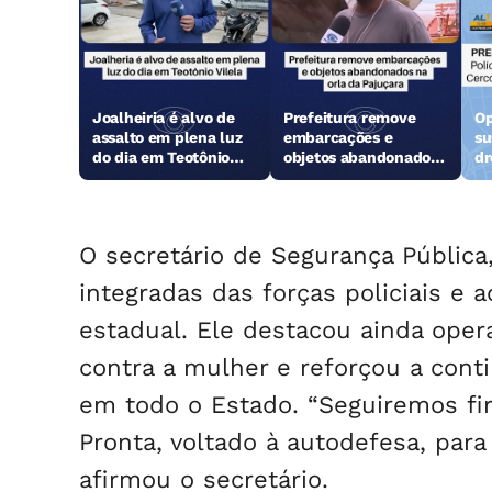
Joalheiria é alvo de
Prefeitura remove
Op
assalto em plena luz
embarcações e
su
do dia em Teotônio
objetos abandonados
dr
Vilela
na orla da Pajuçara
O secretário de Segurança Pública,
integradas das forças policiais e 
estadual. Ele destacou ainda oper
contra a mulher e reforçou a cont
em todo o Estado. “Seguiremos fi
Pronta, voltado à autodefesa, para 
afirmou o secretário.