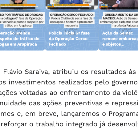
eração prende
Polícia inicia 6ª fase
Ação da Semsc
speito de tráfico de
da Operação Cerco
remove embarca
ogas em Arapiraca
Fechado
e objetos
abandonados na 
da Pajuçara
 Flávio Saraiva, atribuiu os resultados às
aos investimentos realizados pelo governo
ações voltadas ao enfrentamento da violê
inuidade das ações preventivas e repress
rmes e, em breve, lançaremos o Program
reforçar o trabalho integrado já desenvol