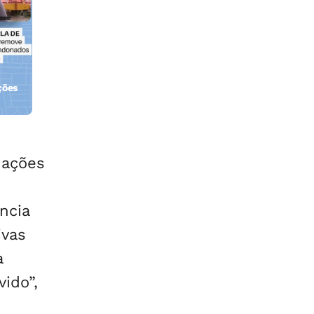
ções
orla
 ações
ncia
ivas
a
vido”,