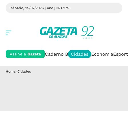
sábado, 25/07/2026 | Ano
| Nº 6275
Caderno B
Cidades
Economia
Esport
Assine a
Gazeta
Home
>
Cidades
VÁRIOS ESTADOS