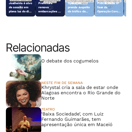
Joalheiria é alvo
Prefeitura
Operação
Polícia inicia 6ª
Açã
de assalto em
remove
prende suspeito
fase da
rem
plena luz do dia
embarcações e
de tráfico de
Operação Cerco
emb
em Teotônio
objetos
drogas em
Fechado
obj
Vilela
abandonados na
Arapiraca
aba
orla da Pajuçara
orl
Relacionadas
⠀⠀⠀⠀⠀⠀⠀⠀⠀
O debate dos cogumelos
NESTE FIM DE SEMANA
Khrystal cria a sala de estar onde
Alagoas encontra o Rio Grande do
Norte
TEATRO
‘Baixa Sociedade’, com Luiz
Fernando Guimarães, tem
apresentação única em Maceió