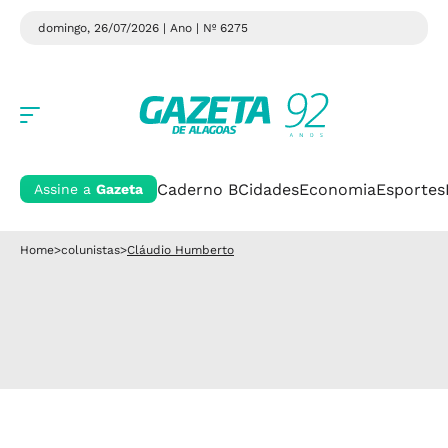
domingo, 26/07/2026 | Ano
| Nº 6275
Caderno B
Cidades
Economia
Esportes
Assine a
Gazeta
Home
>
colunistas
>
Cláudio Humberto
Cláudio Humberto