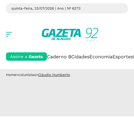
quinta-feira, 23/07/2026 | Ano
| Nº 6273
Caderno B
Cidades
Economia
Esportes
Assine a
Gazeta
Home
>
colunistas
>
Cláudio Humberto
CLÁUDIO HUMBERTO