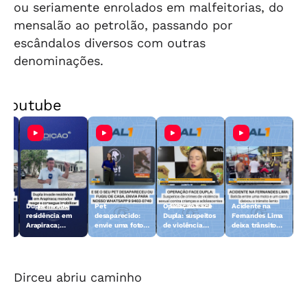
ou seriamente enrolados em malfeitorias, do
mensalão ao petrolão, passando por
escândalos diversos com outras
denominações.
Youtube
Dupla invade
Pet
Operação Face
Acidente na
 10
residência em
desaparecido:
Dupla: suspeitos
Fernandes Lima
Arapiraca;
envie uma foto
de violência
deixa trânsito
morador reage e
do animal para a
sexual contra
lento
consegue
TV Gazeta
crianças e
imobilizar um
adolescentes
dos suspeitos
são presos
Dirceu abriu caminho