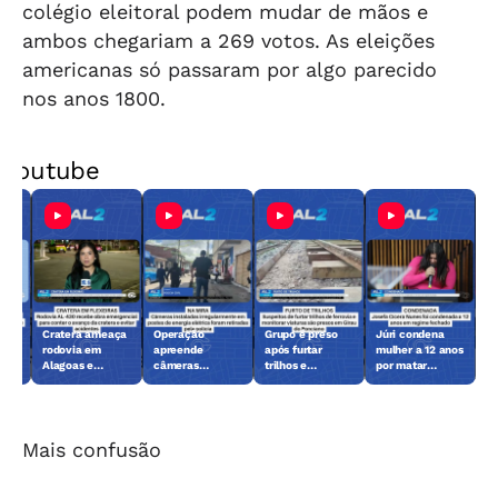
colégio eleitoral podem mudar de mãos e
ambos chegariam a 269 votos. As eleições
americanas só passaram por algo parecido
nos anos 1800.
Youtube
ca
Cratera ameaça
Operação
Grupo é preso
Júri condena
rodovia em
apreende
após furtar
mulher a 12 anos
nino
Alagoas e
câmeras
trilhos e
por matar
o-
mobiliza obra
clandestinas
monitorar
sargento da PM
emergencial
instaladas em
viaturas da
postes
polícia
Mais confusão