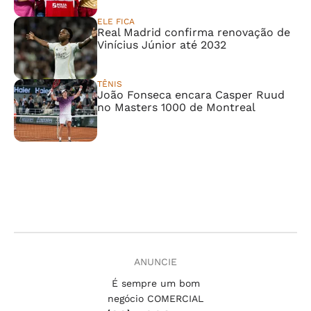
ELE FICA
Real Madrid confirma renovação de
Vinícius Júnior até 2032
TÊNIS
João Fonseca encara Casper Ruud
no Masters 1000 de Montreal
ANUNCIE
É sempre um bom
negócio COMERCIAL