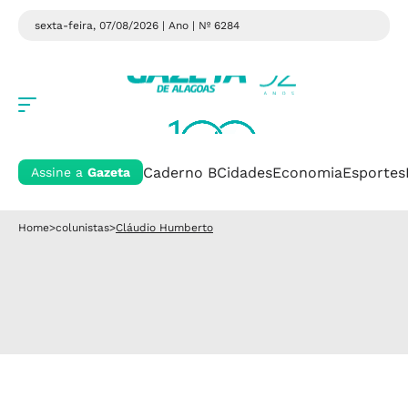
sexta-feira, 07/08/2026 | Ano
| Nº 6284
Caderno B
Cidades
Economia
Esportes
Assine a
Gazeta
Home
>
colunistas
>
Cláudio Humberto
Cláudio Humberto