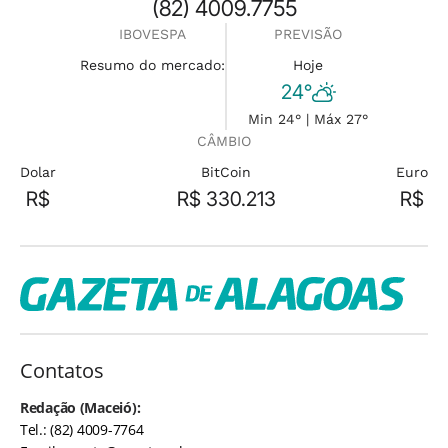
(82) 4009.7755
IBOVESPA
PREVISÃO
Resumo do mercado:
Hoje
24°
Min 24° | Máx 27°
CÂMBIO
Dolar
BitCoin
Euro
R$
R$ 330.213
R$
Contatos
Redação (Maceió):
Tel.: (82) 4009-7764