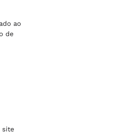
lado ao
o de
 site