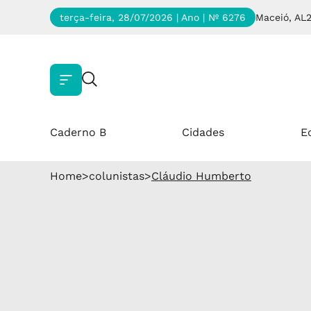
terça-feira, 28/07/2026 | Ano
| Nº 6276
Maceió, AL
Caderno B
Cidades
E
Home
>
colunistas
>
Cláudio Humberto