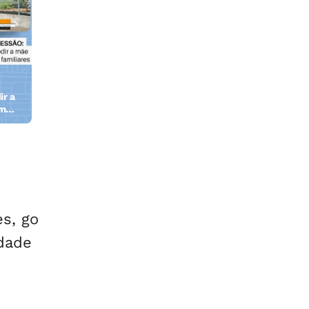
ir a
em
s, go
idade