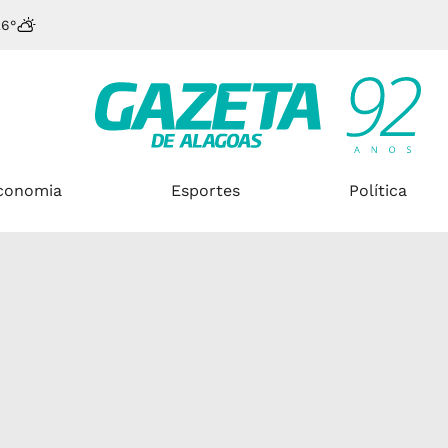
26°
conomia
Esportes
Política