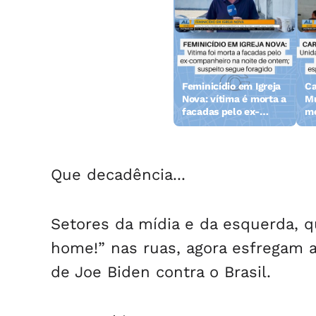
Polícia prende
Feminicídio em Igreja
Ca
suspeitos de assaltos
Nova: vítima é morta a
Mu
no bairro Gruta de
facadas pelo ex-
mo
Lourdes em Maceió
companheiro
po
Que decadência...
Setores da mídia e da esquerda, 
home!” nas ruas, agora esfregam 
de Joe Biden contra o Brasil.