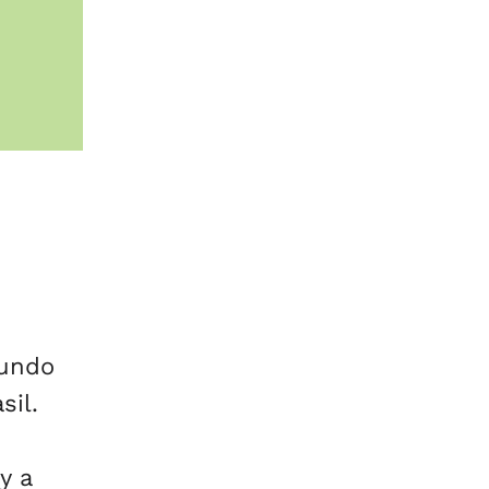
fundo
sil.
y a