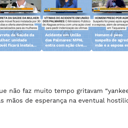
rreta da Saúde da
Acidente em União
Homem é peso
lher: unidade
dos Palmares: MPAL
suspeito de agred
vél ficará instalada
entra com ação cível
mãe e a esposa 
r 30 dias em Maceió
para pedir
Taquarana
indenização às vítimas
que não faz muito tempo gritavam “yankee
as mãos de esperança na eventual hostil