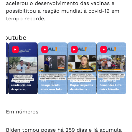
acelerou o desenvolvimento das vacinas e
possibilitou a reação mundial à covid-19 em
tempo recorde.
Youtube
Dupla invade
Pet
Operação Face
Acidente na
 10
residência em
desaparecido:
Dupla: suspeitos
Fernandes Lima
Arapiraca;
envie uma foto
de violência
deixa trânsito
morador reage e
do animal para a
sexual contra
lento
consegue
TV Gazeta
crianças e
imobilizar um
adolescentes
dos suspeitos
são presos
Em números
Biden tomou posse há 259 dias e já acumula