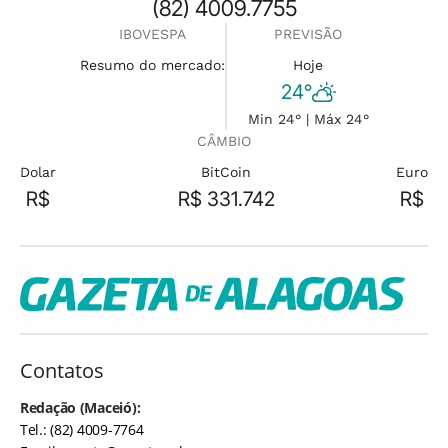
(82) 4009.7755
IBOVESPA
PREVISÃO
Resumo do mercado:
Hoje
24°
Min 24° | Máx 24°
CÂMBIO
Dolar
BitCoin
Euro
R$
R$ 331.742
R$
Contatos
Redação (Maceió):
Tel.: (82) 4009-7764