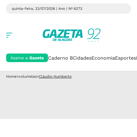
quinta-feira, 23/07/2026 | Ano
| Nº 6273
Caderno B
Cidades
Economia
Esportes
Assine a
Gazeta
Home
>
colunistas
>
Cláudio Humberto
Cláudio Humberto