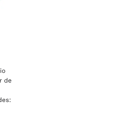
io
r de
des: