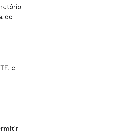
notório
a do
TF, e
rmitir