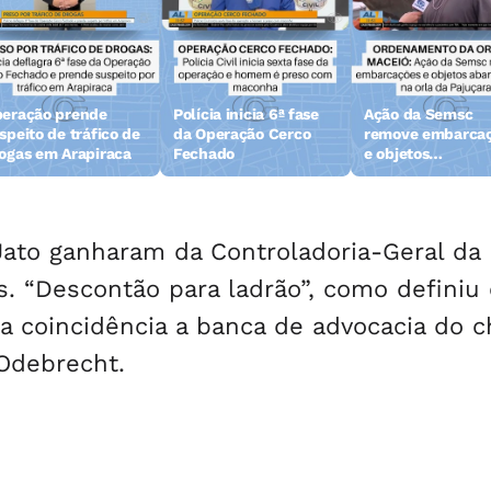
eração prende
Polícia inicia 6ª fase
Ação da Semsc
speito de tráfico de
da Operação Cerco
remove embarca
ogas em Arapiraca
Fechado
e objetos
abandonados na 
da Pajuçara
Jato ganharam da Controladoria-Geral da
 “Descontão para ladrão”, como definiu 
ra coincidência a banca de advocacia do c
 Odebrecht.