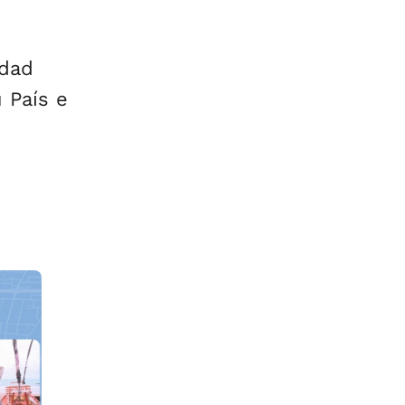
ddad
 País e