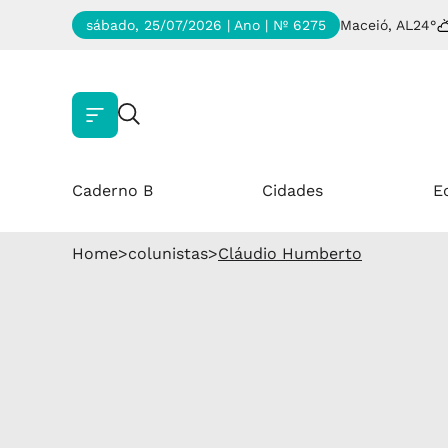
sábado, 25/07/2026 | Ano
| Nº 6275
Maceió, AL
24°
Caderno B
Cidades
E
Home
>
colunistas
>
Cláudio Humberto