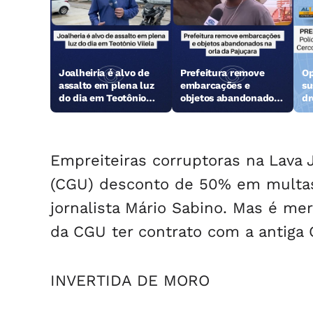
Joalheiria é alvo de
Prefeitura remove
Op
assalto em plena luz
embarcações e
su
do dia em Teotônio
objetos abandonados
dr
Vilela
na orla da Pajuçara
Empreiteiras corruptoras na Lava 
(CGU) desconto de 50% em multas.
jornalista Mário Sabino. Mas é me
da CGU ter contrato com a antiga
INVERTIDA DE MORO