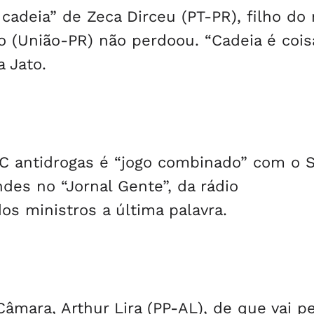
cadeia” de Zeca Dirceu (PT-PR), filho do 
o (União-PR) não perdoou. “Cadeia é cois
a Jato.
EC antidrogas é “jogo combinado” com o S
es no “Jornal Gente”, da rádio
s ministros a última palavra.
âmara, Arthur Lira (PP-AL), de que vai pe