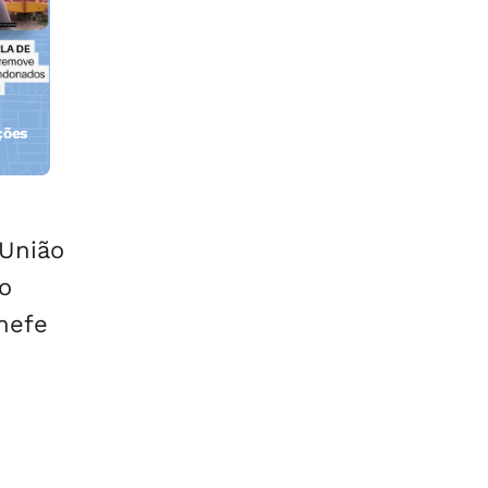
ções
orla
 União
o
hefe