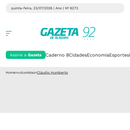
quinta-feira, 23/07/2026 | Ano
| Nº 6273
Caderno B
Cidades
Economia
Esportes
Assine a
Gazeta
Home
>
colunistas
>
Cláudio Humberto
.