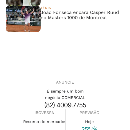
TÊNIS
João Fonseca encara Casper Ruud
no Masters 1000 de Montreal
ANUNCIE
É sempre um bom
negócio COMERCIAL
(82) 4009.7755
IBOVESPA
PREVISÃO
Resumo do mercado:
Hoje
25°