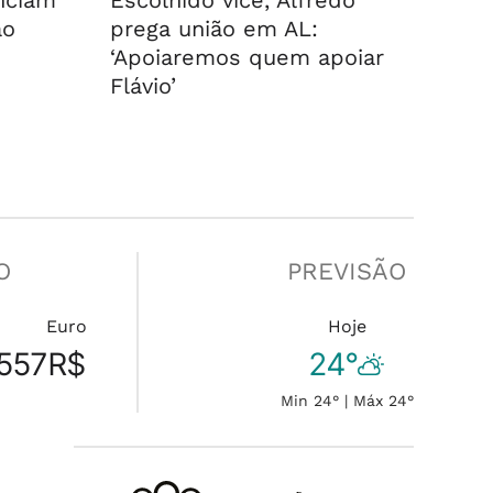
nciam
Escolhido vice, Alfredo
ao
prega união em AL:
‘Apoiaremos quem apoiar
Flávio’
O
PREVISÃO
Euro
Hoje
557
R$
24°
Min 24° | Máx 24°