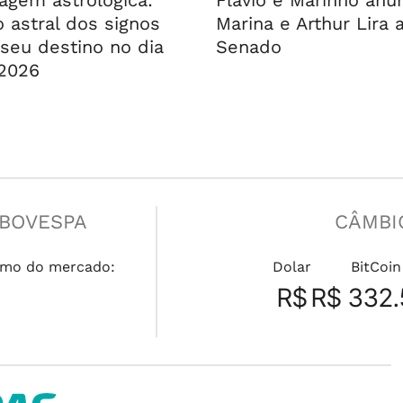
agem astrológica:
Flávio e Marinho anu
 astral dos signos
Marina e Arthur Lira 
seu destino no dia
Senado
2026
IBOVESPA
CÂMBI
mo do mercado:
Dolar
BitCoin
R$
R$ 332.