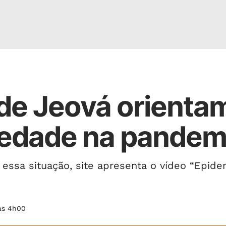
e Jeová orienta
iedade na pandem
essa situação, site apresenta o vídeo “Epide
 às 4h00