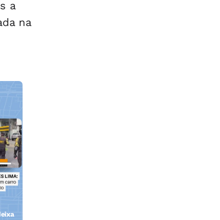
s a
ada na
eixa