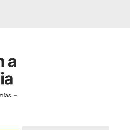
m a
ia
mias –