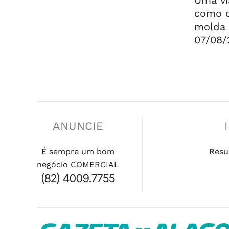
⠀⠀⠀⠀⠀⠀⠀⠀⠀
Uma vi
como o
molda 
07/08/
ANUNCIE
É sempre um bom
Resu
negócio COMERCIAL
(82) 4009.7755