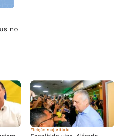
eus no
Eleição majoritária