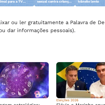
imal para a TV
sexual contra crianças
trânsito lento
zeta
e adolescentes são
presos
xar ou ler gratuitamente a Palavra de D
 ou dar informações pessoais).
Eleições 2026