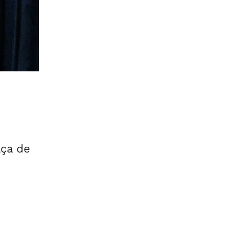
e
aça de