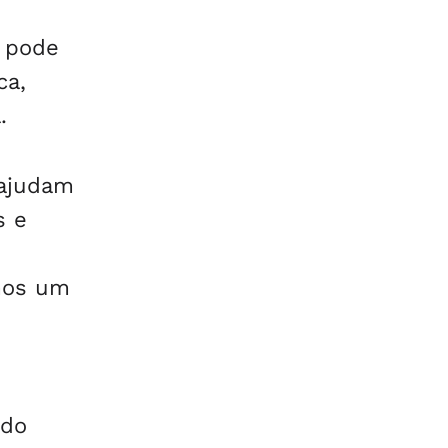
ê pode
ca,
.
 ajudam
s e
emos um
 do