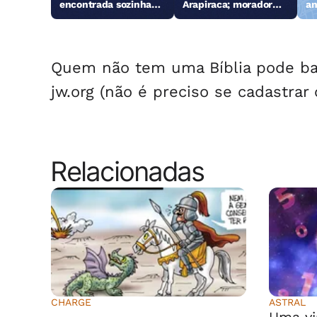
encontrada sozinha
Arapiraca; morador
an
em Arapiraca
reage e consegue
Ga
imobilizar um dos
suspeitos
Quem não tem uma Bíblia pode bai
jw.org (não é preciso se cadastrar
Relacionadas
CHARGE
ASTRAL