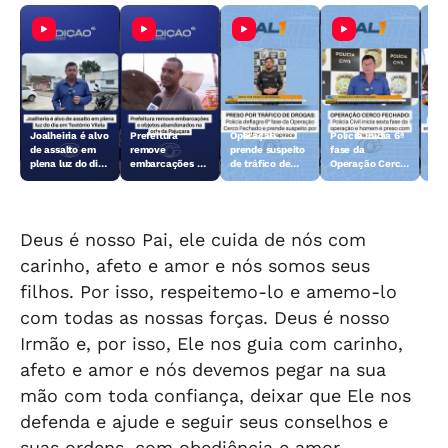
Joalheiria é alvo
Prefeitura
Operação
Polícia inicia 6ª
Açã
de assalto em
remove
prende suspeito
fase da
rem
plena luz do dia
embarcações e
de tráfico de
Operação Cerco
emb
em Teotônio
objetos
drogas em
Fechado
obj
Vilela
abandonados na
Arapiraca
aba
orla da Pajuçara
orl
Deus é nosso Pai, ele cuida de nós com
carinho, afeto e amor e nós somos seus
filhos. Por isso, respeitemo-lo e amemo-lo
com todas as nossas forças. Deus é nosso
Irmão e, por isso, Ele nos guia com carinho,
afeto e amor e nós devemos pegar na sua
mão com toda confiança, deixar que Ele nos
defenda e ajude e seguir seus conselhos e
suas ordens, com obediência e amor.