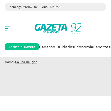
domingo, 26/07/2026 | Ano
| Nº 6275
Caderno B
Cidades
Economia
Esportes
Assine a
Gazeta
Home
>
Coluna Religião
Coluna Religião