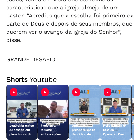
características que a igreja almeja de um
pastor. “Acredito que a escolha foi primeiro da
parte de Deus e depois de seus membros, que
querem ver o avanço da igreja do Senhor”,
disse.
GRANDE DESAFIO
Shorts
Youtube
Joalheiria é alvo
Prefeitura
Operação
Polícia inicia 6ª
Açã
de assalto em
remove
prende suspeito
fase da
rem
plena luz do dia
embarcações e
de tráfico de
Operação Cerco
emb
em Teotônio
objetos
drogas em
Fechado
obj