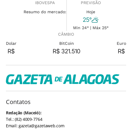
IBOVESPA
PREVISÃO
Resumo do mercado:
Hoje
25°
Min 24° | Máx 25°
CÂMBIO
Dolar
BitCoin
Euro
R$
R$ 321.510
R$
Contatos
Redação (Maceió):
Tel.: (82) 4009-7764
Email:
gazeta@gazetaweb.com