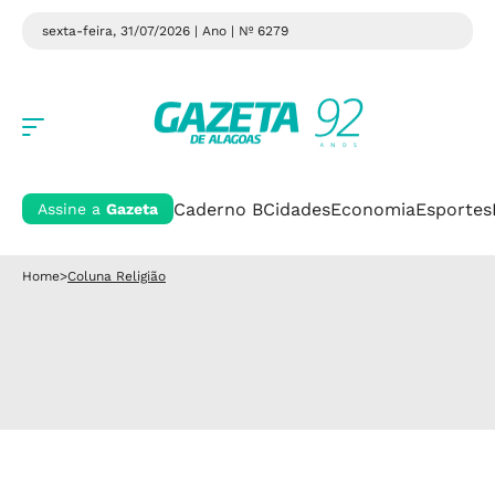
sexta-feira, 31/07/2026 | Ano
| Nº 6279
Caderno B
Cidades
Economia
Esportes
Assine a
Gazeta
Home
>
Coluna Religião
Novidade