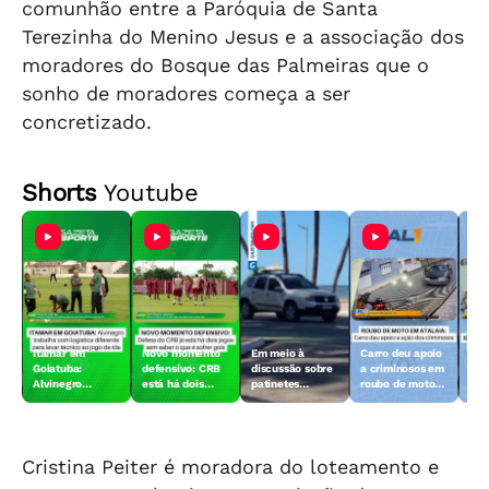
comunhão entre a Paróquia de Santa
Terezinha do Menino Jesus e a associação dos
moradores do Bosque das Palmeiras que o
sonho de moradores começa a ser
concretizado.
Shorts
Youtube
Itamar em
Novo momento
Em meio à
Carro deu apoio
Fur
Goiatuba:
defensivo: CRB
discussão sobre
a criminosos em
apa
Alvinegro
está há dois
patinetes
roubo de moto
idos
trabalha com
jogos sem sofrer
elétricos, vídeo
em Atalaia
con
logística
gols - 31/7/26
mostra queda de
diferente para
criança na
levar técnico a
Ponta Verde
Goiás - 31/7/26
Cristina Peiter é moradora do loteamento e