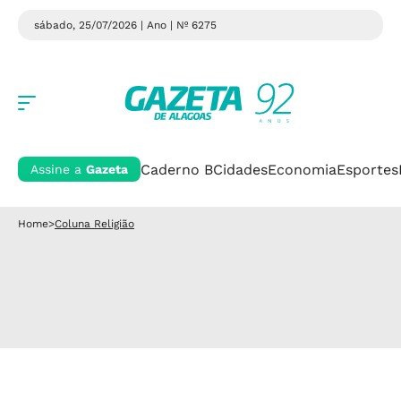
sábado, 25/07/2026 | Ano
| Nº 6275
Caderno B
Cidades
Economia
Esportes
Assine a
Gazeta
Home
>
Coluna Religião
VERGEL DO LAGO