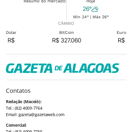
Resumo do mercado:
Hoje
26°
Min 24° | Máx 26°
CÂMBIO
Dolar
BitCoin
Euro
R$
R$ 327.060
R$
Contatos
Redação (Maceió):
Tel.: (82) 4009-7764
Email:
gazeta@gazetaweb.com
Comercial:
Tel.: (82) 4009-7755