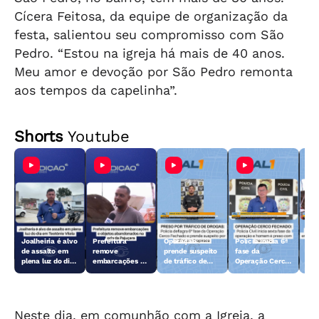
Cícera Feitosa, da equipe de organização da
festa, salientou seu compromisso com São
Pedro. “Estou na igreja há mais de 40 anos.
Meu amor e devoção por São Pedro remonta
aos tempos da capelinha”.
Shorts
Youtube
Joalheiria é alvo
Prefeitura
Operação
Polícia inicia 6ª
Açã
de assalto em
remove
prende suspeito
fase da
rem
plena luz do dia
embarcações e
de tráfico de
Operação Cerco
emb
em Teotônio
objetos
drogas em
Fechado
obj
Vilela
abandonados na
Arapiraca
aba
orla da Pajuçara
orl
Neste dia, em comunhão com a Igreja, a