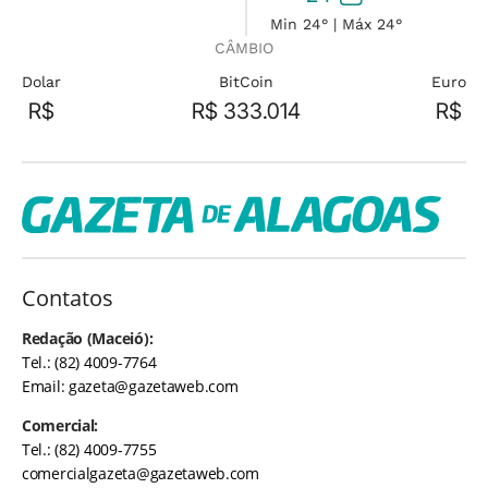
Min 24° | Máx 24°
CÂMBIO
Dolar
BitCoin
Euro
R$
R$ 333.014
R$
Contatos
Redação (Maceió):
Tel.: (82) 4009-7764
Email:
gazeta@gazetaweb.com
Comercial:
Tel.: (82) 4009-7755
comercialgazeta@gazetaweb.com