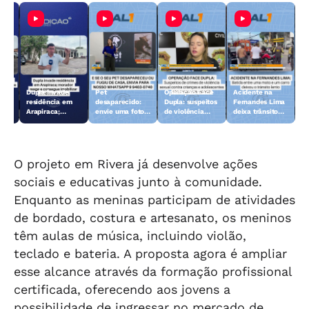
Dupla invade
Pet
Operação Face
Acidente na
 10
residência em
desaparecido:
Dupla: suspeitos
Fernandes Lima
Arapiraca;
envie uma foto
de violência
deixa trânsito
morador reage e
do animal para a
sexual contra
lento
consegue
TV Gazeta
crianças e
imobilizar um
adolescentes
dos suspeitos
são presos
O projeto em Rivera já desenvolve ações
sociais e educativas junto à comunidade.
Enquanto as meninas participam de atividades
de bordado, costura e artesanato, os meninos
têm aulas de música, incluindo violão,
teclado e bateria. A proposta agora é ampliar
esse alcance através da formação profissional
certificada, oferecendo aos jovens a
possibilidade de ingressar no mercado de