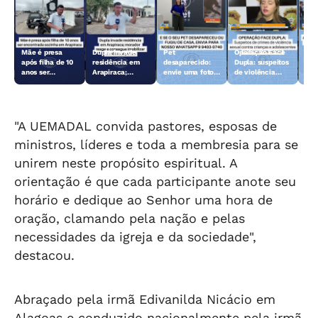
Mãe é presa
Dupla invade
Pet
Operação Face
Aci
após filha de 10
residência em
desaparecido:
Dupla: suspeitos
Fer
anos ser
Arapiraca;
envie uma foto
de violência
dei
encontrada
morador reage e
do animal para a
sexual contra
len
sozinha em
consegue
TV Gazeta
crianças e
Arapiraca
imobilizar um
adolescentes
dos suspeitos
são presos
"A UEMADAL convida pastores, esposas de
ministros, líderes e toda a membresia para se
unirem neste propósito espiritual. A
orientação é que cada participante anote seu
horário e dedique ao Senhor uma hora de
oração, clamando pela nação e pelas
necessidades da igreja e da sociedade",
destacou.
Abraçado pela irmã Edivanilda Nicácio em
Alagoas e conduzido nacionalmente pela irmã