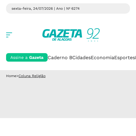
sexta-feira, 24/07/2026 | Ano
| Nº 6274
Caderno B
Cidades
Economia
Esportes
Assine a
Gazeta
Home
>
Coluna Religião
MACEIÓ E INTERIOR