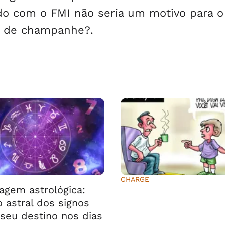
o com o FMI não seria um motivo para o
s de champanhe?.
CHARGE
agem astrológica:
⠀⠀⠀⠀⠀⠀⠀⠀⠀
 astral dos signos
seu destino nos dias