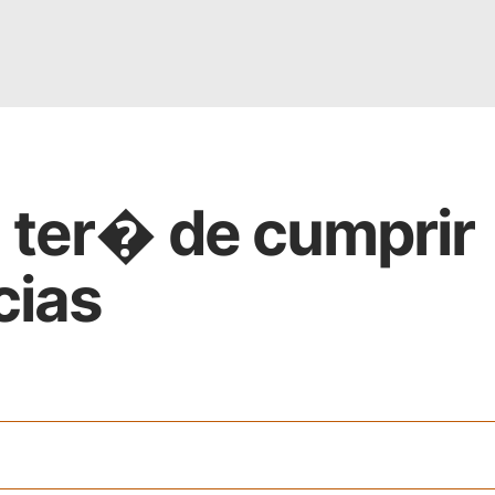
a ter� de cumprir
cias