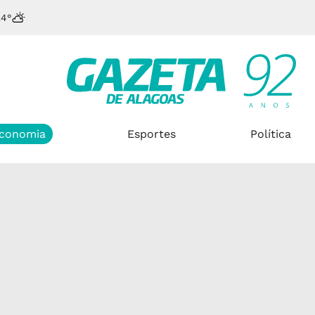
24°
conomia
Esportes
Política