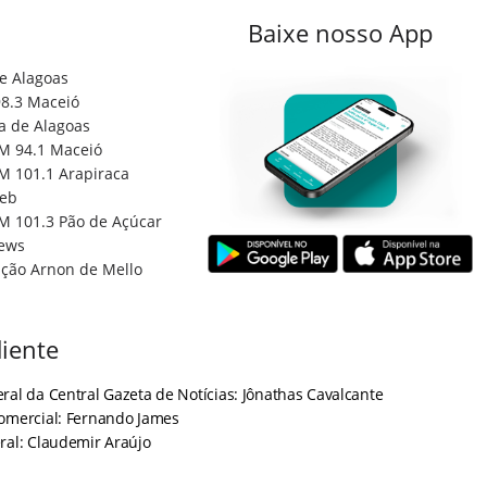
Baixe nosso App
e Alagoas
8.3 Maceió
a de Alagoas
M 94.1 Maceió
M 101.1 Arapiraca
eb
M 101.3 Pão de Açúcar
ews
ção Arnon de Mello
iente
ral da Central Gazeta de Notícias: Jônathas Cavalcante
Comercial: Fernando James
ral: Claudemir Araújo