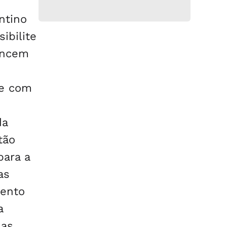
ntino
ibilite
encem
 e com
da
tão
para a
as
mento
a
das