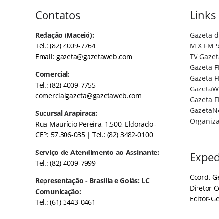
Contatos
Links
Redação (Maceió):
Gazeta d
Tel.: (82) 4009-7764
MIX FM 9
Email:
gazeta@gazetaweb.com
TV Gazet
Gazeta F
Comercial:
Gazeta F
Tel.: (82) 4009-7755
GazetaW
comercialgazeta@gazetaweb.com
Gazeta F
GazetaN
Sucursal Arapiraca:
Organiza
Rua Maurício Pereira, 1.500, Eldorado -
CEP: 57.306-035
| Tel.: (82) 3482-0100
Serviço de Atendimento ao Assinante:
Exped
Tel.: (82) 4009-7999
Coord. Ge
Representação - Brasília e Goiás: LC
Diretor 
Comunicação:
Editor-Ge
Tel.: (61) 3443-0461