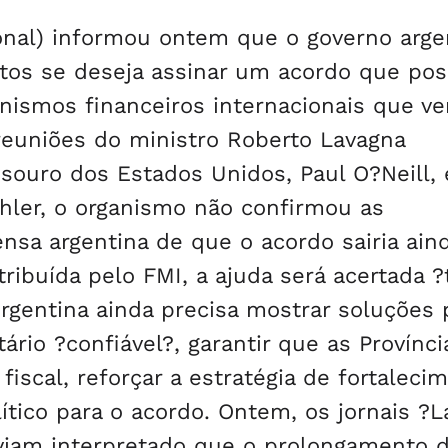
onal) informou ontem que o governo arge
os se deseja assinar um acordo que poss
anismos financeiros internacionais que v
euniões do ministro Roberto Lavagna
souro dos Estados Unidos, Paul O?Neill,
öhler, o organismo não confirmou as
nsa argentina de que o acordo sairia ain
ribuída pelo FMI, a ajuda será acertada ?
rgentina ainda precisa mostrar soluções 
io ?confiável?, garantir que as Provínci
fiscal, reforçar a estratégia de fortaleci
tico para o acordo. Ontem, os jornais ?L
viam interpretado que o prolongamento 