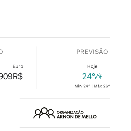
O
PREVISÃO
Euro
Hoje
909
R$
24°
Min 24° | Máx 26°