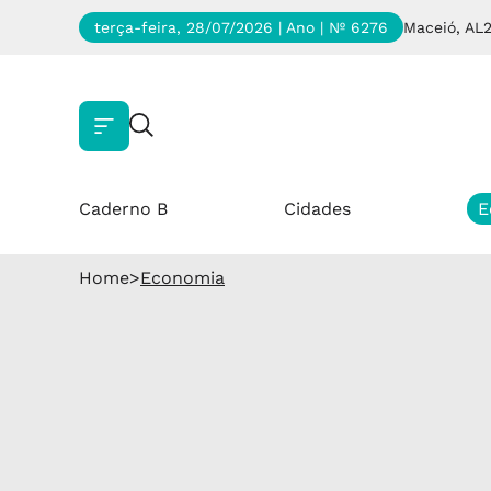
terça-feira, 28/07/2026 | Ano
| Nº 6276
Maceió, AL
Caderno B
Cidades
E
Home
>
Economia