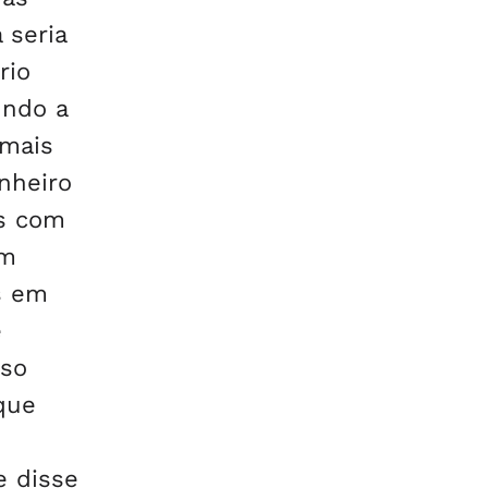
 seria
rio
undo a
 mais
inheiro
as com
am
os em
e
aso
que
e disse