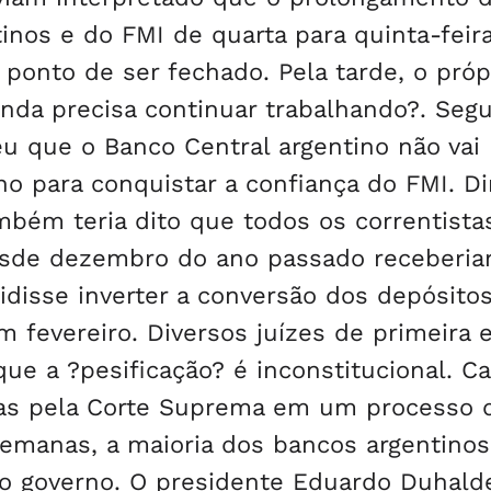
inos e do FMI de quarta para quinta-feira
 ponto de ser fechado. Pela tarde, o próp
nda precisa continuar trabalhando?. Seg
u que o Banco Central argentino não vai
no para conquistar a confiança do FMI. D
mbém teria dito que todos os correntist
esde dezembro do ano passado receberi
cidisse inverter a conversão dos depósit
 fevereiro. Diversos juízes de primeira 
ue a ?pesificação? é inconstitucional. C
as pela Corte Suprema em um processo 
semanas, a maioria dos bancos argentinos
io governo. O presidente Eduardo Duhald