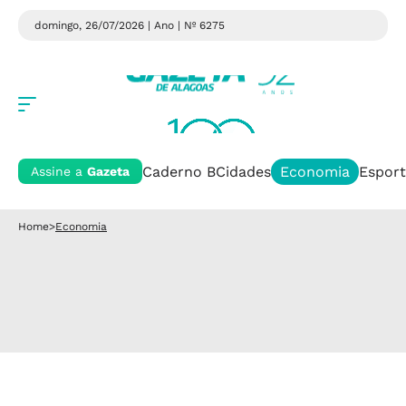
domingo, 26/07/2026 | Ano
| Nº 6275
Caderno B
Cidades
Economia
Esport
Assine a
Gazeta
Home
>
Economia
Economia