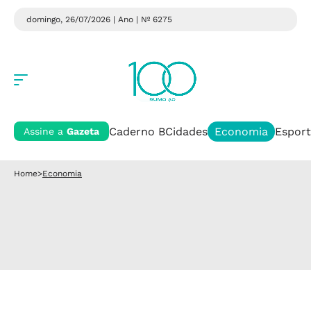
domingo, 26/07/2026 | Ano
| Nº 6275
Caderno B
Cidades
Economia
Esport
Assine a
Gazeta
Home
>
Economia
Economia