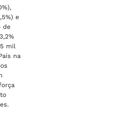
0%),
,5%) e
o de
33,2%
5 mil
País na
 os
m
força
rto
es.