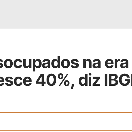
socupados na era
esce 40%, diz IB