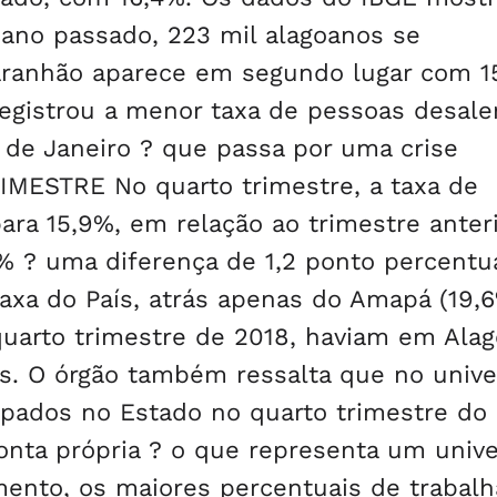
 ano passado, 223 mil alagoanos se
aranhão aparece em segundo lugar com 1
registrou a menor taxa de pessoas desal
 de Janeiro ? que passa por uma crise
MESTRE No quarto trimestre, a taxa de
a 15,9%, em relação ao trimestre anteri
1% ? uma diferença de 1,2 ponto percentua
 taxa do País, atrás apenas do Amapá (19,
 quarto trimestre de 2018, haviam em Ala
s. O órgão também ressalta que no unive
upados no Estado no quarto trimestre do
onta própria ? o que representa um univ
mento, os maiores percentuais de trabal