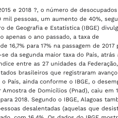
2015 e 2018 ?, o número de desocupado
00 mil pessoas, um aumento de 40%, seg
ro de Geografia e Estatística (IBGE) divul
do apenas o ano passado, a taxa de
de 16,7% para 17% na passagem de 2017 
-se da segunda maior taxa do País, atrás
índice entre as 27 unidades da Federação
tados brasileiros que registraram avanço
o País, ainda conforme o IBGE, o desem
 Amostra de Domicílios (Pnad), caiu em 
 para 2018. Segundo o IBGE, Alagoas ta
 pessoas desalentadas (aquelas que desis
sado, com 16,4%. Os dados do IBGE most