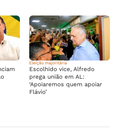
Eleição majoritária
nciam
Escolhido vice, Alfredo
ao
prega união em AL:
‘Apoiaremos quem apoiar
Flávio’