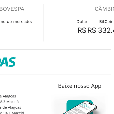
IBOVESPA
CÂMBI
mo do mercado:
Dolar
BitCoin
R$
R$ 332.
Baixe nosso App
e Alagoas
8.3 Maceió
a de Alagoas
M 94.1 Maceió