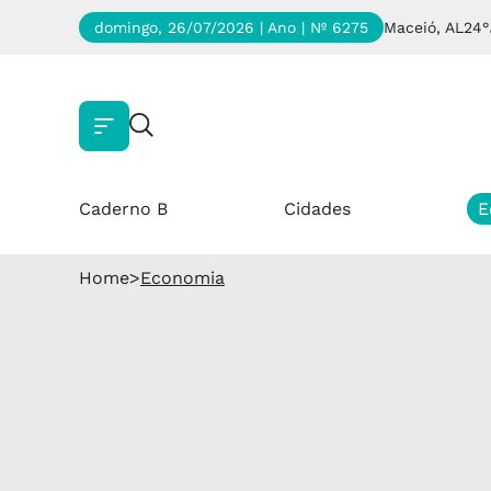
domingo, 26/07/2026 | Ano
| Nº 6275
Maceió, AL
24°
Caderno B
Cidades
E
Home
>
Economia