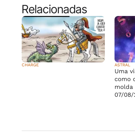
Relacionadas
CHARGE
ASTRAL
⠀⠀⠀⠀⠀⠀⠀⠀⠀
Uma vi
como o
molda 
07/08/