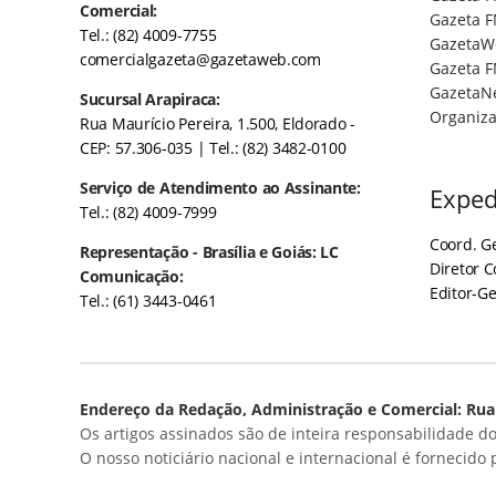
Comercial:
Gazeta F
Tel.: (82) 4009-7755
GazetaW
comercialgazeta@gazetaweb.com
Gazeta F
GazetaN
Sucursal Arapiraca:
Organiza
Rua Maurício Pereira, 1.500, Eldorado -
CEP: 57.306-035
| Tel.: (82) 3482-0100
Serviço de Atendimento ao Assinante:
Exped
Tel.: (82) 4009-7999
Coord. Ge
Representação - Brasília e Goiás: LC
Diretor 
Comunicação:
Editor-Ge
Tel.: (61) 3443-0461
Endereço da Redação, Administração e Comercial: Rua 
Os artigos assinados são de inteira responsabilidade do
O nosso noticiário nacional e internacional é fornecido