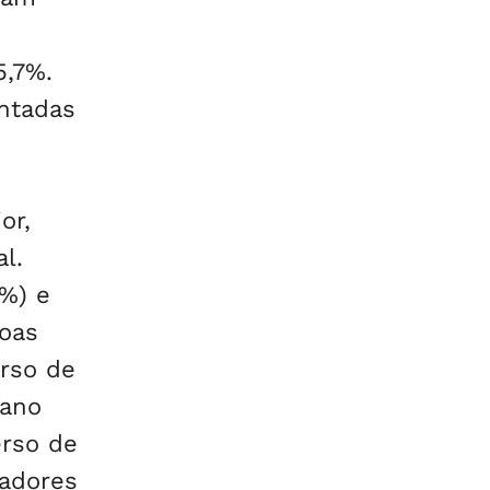
5,7%.
entadas
or,
l.
6%) e
goas
rso de
 ano
erso de
hadores