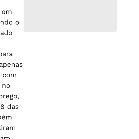
s em
undo o
gado
para
 apenas
, com
 no
prego,
18 das
mbém
tiram
ram