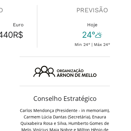
O
PREVISÃO
Euro
Hoje
440
R$
24°
Min 24° | Máx 24°
Conselho Estratégico
Carlos Mendonça (Presidente - in memoriam),
Carmem Lúcia Dantas (Secretária), Enaura
Quixabeira Rosa e Silva, Humberto Gomes de
Melo, Vinícius Maia Nobre e Milton Hênio de