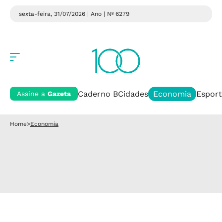
sexta-feira, 31/07/2026 | Ano
| Nº 6279
Caderno B
Cidades
Economia
Esport
Assine a
Gazeta
Home
>
Economia
Economia