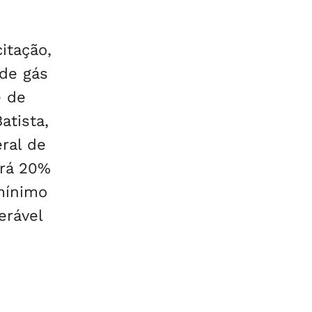
itação,
de gás
e de
atista,
ral de
ará 20%
mínimo
erável