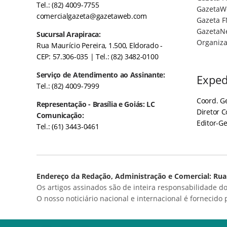
Tel.: (82) 4009-7755
GazetaW
comercialgazeta@gazetaweb.com
Gazeta F
GazetaN
Sucursal Arapiraca:
Organiza
Rua Maurício Pereira, 1.500, Eldorado -
CEP: 57.306-035
| Tel.: (82) 3482-0100
Serviço de Atendimento ao Assinante:
Exped
Tel.: (82) 4009-7999
Coord. Ge
Representação - Brasília e Goiás: LC
Diretor 
Comunicação:
Editor-Ge
Tel.: (61) 3443-0461
Endereço da Redação, Administração e Comercial: Rua 
Os artigos assinados são de inteira responsabilidade do
O nosso noticiário nacional e internacional é fornecido