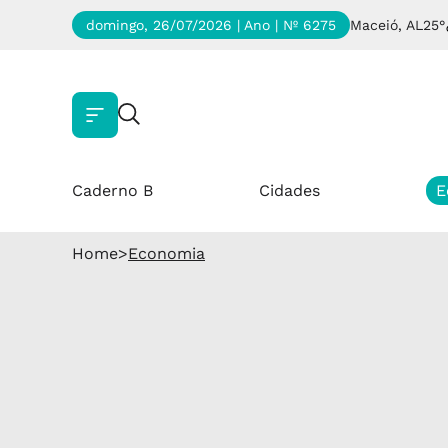
domingo, 26/07/2026 | Ano
| Nº 6275
Maceió, AL
25°
Caderno B
Cidades
E
Home
>
Economia