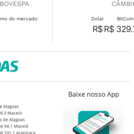
IBOVESPA
CÂMBI
mo do mercado:
Dolar
BitCoin
R$
R$ 329.
Baixe nosso App
e Alagoas
8.3 Maceió
a de Alagoas
M 94.1 Maceió
M 101.1 Arapiraca