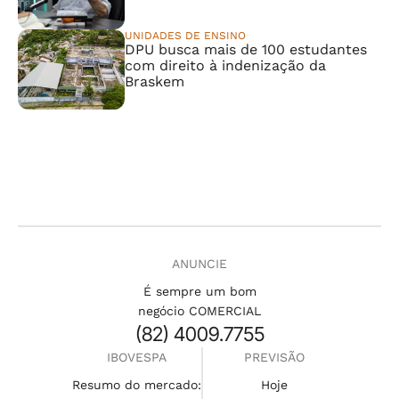
UNIDADES DE ENSINO
DPU busca mais de 100 estudantes
com direito à indenização da
Braskem
ANUNCIE
É sempre um bom
negócio COMERCIAL
(82) 4009.7755
IBOVESPA
PREVISÃO
Resumo do mercado:
Hoje