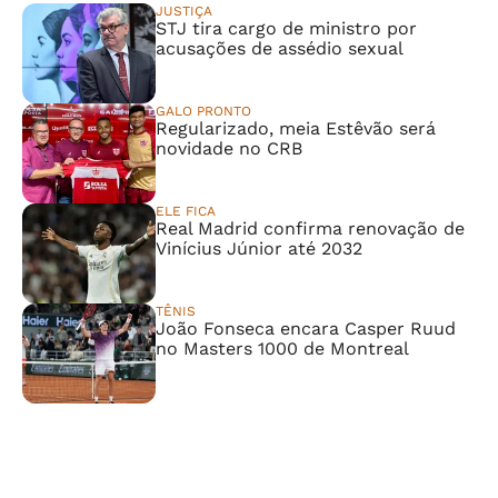
JUSTIÇA
STJ tira cargo de ministro por
acusações de assédio sexual
GALO PRONTO
Regularizado, meia Estêvão será
novidade no CRB
ELE FICA
Real Madrid confirma renovação de
Vinícius Júnior até 2032
TÊNIS
João Fonseca encara Casper Ruud
no Masters 1000 de Montreal