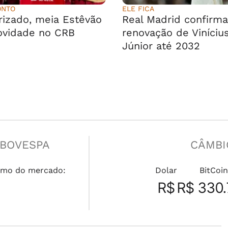
ONTO
ELE FICA
rizado, meia Estêvão
Real Madrid confirma
ovidade no CRB
renovação de Viníciu
Júnior até 2032
IBOVESPA
CÂMBI
mo do mercado:
Dolar
BitCoin
R$
R$ 330