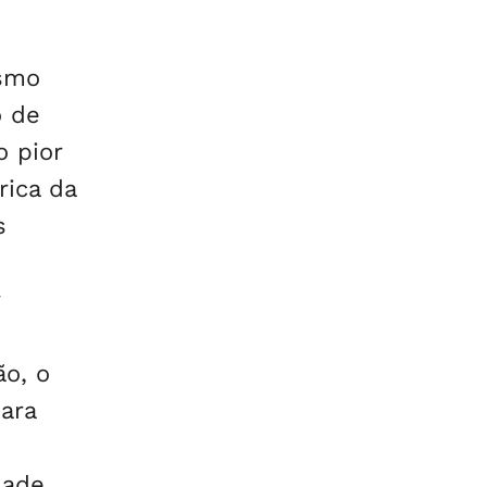
esmo
o de
o pior
rica da
s
ão, o
ara
e
dade,