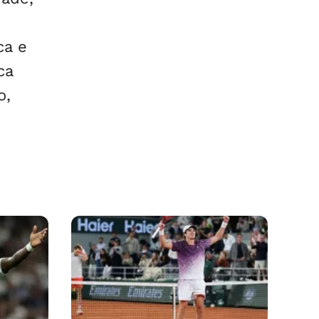
ca e
ca
o,