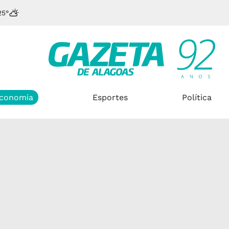
25°
conomia
Esportes
Política