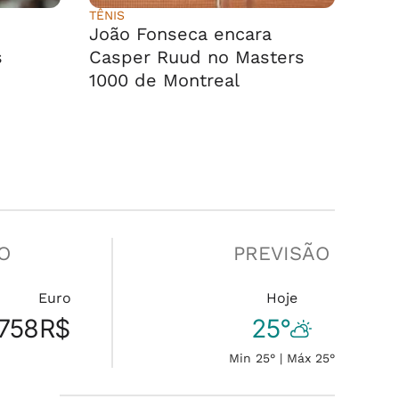
TÊNIS
João Fonseca encara
s
Casper Ruud no Masters
1000 de Montreal
O
PREVISÃO
Euro
Hoje
.758
R$
25°
Min 25° | Máx 25°