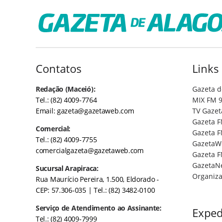
Contatos
Links
Redação (Maceió):
Gazeta d
Tel.: (82) 4009-7764
MIX FM 9
Email:
gazeta@gazetaweb.com
TV Gazet
Gazeta F
Comercial:
Gazeta F
Tel.: (82) 4009-7755
GazetaW
comercialgazeta@gazetaweb.com
Gazeta F
GazetaN
Sucursal Arapiraca:
Organiza
Rua Maurício Pereira, 1.500, Eldorado -
CEP: 57.306-035
| Tel.: (82) 3482-0100
Serviço de Atendimento ao Assinante:
Exped
Tel.: (82) 4009-7999