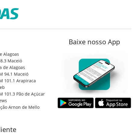
Baixe nosso App
e Alagoas
8.3 Maceió
a de Alagoas
M 94.1 Maceió
M 101.1 Arapiraca
eb
M 101.3 Pão de Açúcar
ews
ção Arnon de Mello
iente