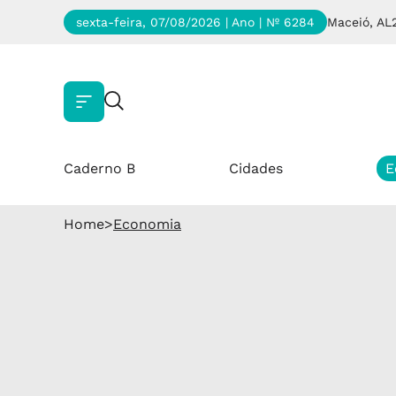
sexta-feira, 07/08/2026 | Ano
| Nº 6284
Maceió, AL
Caderno B
Cidades
E
Home
>
Economia