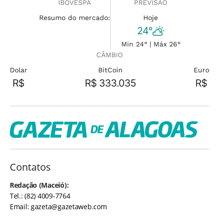
IBOVESPA
PREVISÃO
Resumo do mercado:
Hoje
24°
Min 24° | Máx 26°
CÂMBIO
Dolar
BitCoin
Euro
R$
R$ 333.035
R$
Contatos
Redação (Maceió):
Tel.: (82) 4009-7764
Email:
gazeta@gazetaweb.com