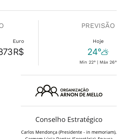
O
PREVISÃO
Euro
Hoje
873
R$
24°
Min 22° | Máx 26°
Conselho Estratégico
Carlos Mendonça (Presidente - in memoriam),
Carmem Lúcia Dantas (Secretária), Enaura