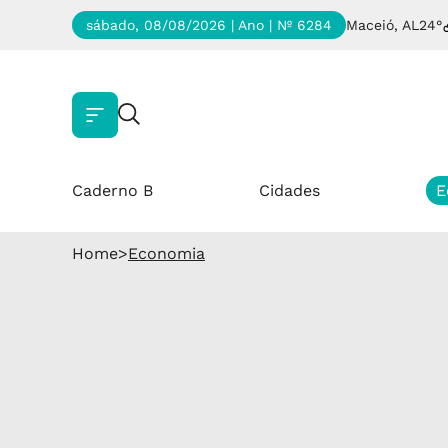
sábado, 08/08/2026 | Ano
| Nº 6284
Maceió, AL
24°
Caderno B
Cidades
E
Home
>
Economia