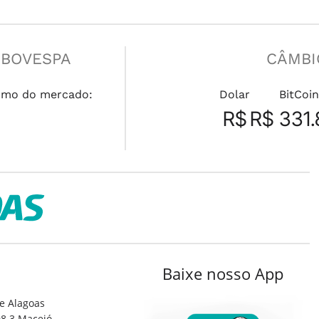
IBOVESPA
CÂMBI
umo do mercado:
Dolar
BitCoin
R$
R$ 331.
Baixe nosso App
e Alagoas
8.3 Maceió