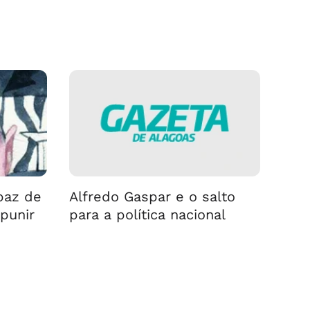
⠀⠀⠀⠀⠀⠀⠀⠀⠀
paz de
Alfredo Gaspar e o salto
punir
para a política nacional