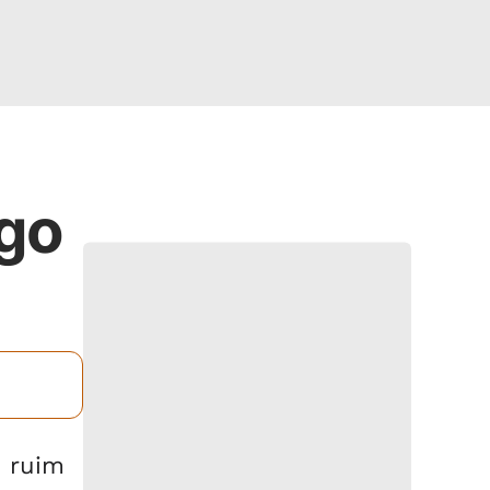
ego
o ruim