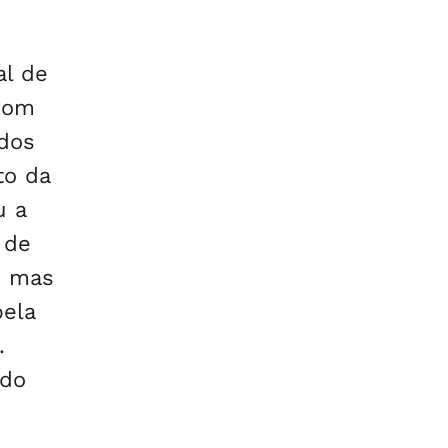
al de
Com
 dos
to da
u a
 de
, mas
ela
.
ndo