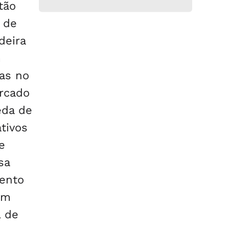
tão
 de
deira
m
as no
rcado
eda de
tivos
e
sa
mento
em
l de