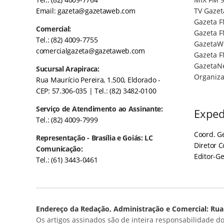
Email:
gazeta@gazetaweb.com
TV Gazet
Gazeta F
Comercial:
Gazeta F
Tel.: (82) 4009-7755
GazetaW
comercialgazeta@gazetaweb.com
Gazeta F
GazetaN
Sucursal Arapiraca:
Organiza
Rua Maurício Pereira, 1.500, Eldorado -
CEP: 57.306-035
| Tel.: (82) 3482-0100
Serviço de Atendimento ao Assinante:
Exped
Tel.: (82) 4009-7999
Coord. Ge
Representação - Brasília e Goiás: LC
Diretor 
Comunicação:
Editor-Ge
Tel.: (61) 3443-0461
Endereço da Redação, Administração e Comercial: Rua 
Os artigos assinados são de inteira responsabilidade do