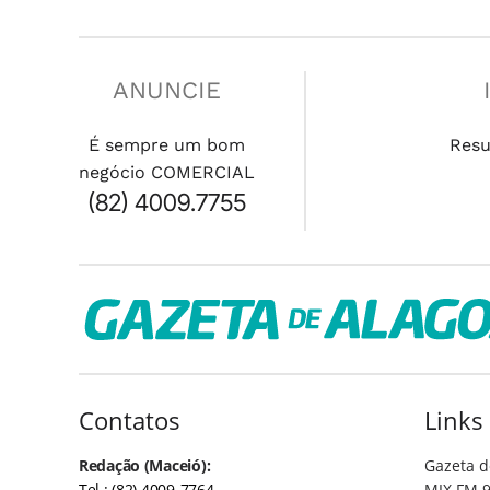
ANUNCIE
É sempre um bom
Res
negócio COMERCIAL
(82) 4009.7755
Contatos
Links
Redação (Maceió):
Gazeta d
Tel.: (82) 4009-7764
MIX FM 9