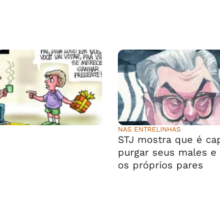
NAS ENTRELINHAS
⠀⠀⠀⠀⠀
STJ mostra que é ca
purgar seus males e 
os próprios pares