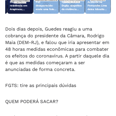
Dupla invade
Pet
Operação Face
Acidente na
 10
residência em
desaparecido:
Dupla: suspeitos
Fernandes Lima
Arapiraca;
envie uma foto
de violência
deixa trânsito
morador reage e
do animal para a
sexual contra
lento
consegue
TV Gazeta
crianças e
imobilizar um
adolescentes
dos suspeitos
são presos
Dois dias depois, Guedes reagiu a uma
cobrança do presidente da Câmara, Rodrigo
Maia (DEM-RJ), e falou que iria apresentar em
48 horas medidas econômicas para combater
os efeitos do coronavírus. A partir daquele dia
é que as medidas começaram a ser
anunciadas de forma concreta.
FGTS: tire as principais dúvidas
QUEM PODERÁ SACAR?