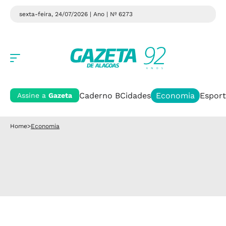
sexta-feira, 24/07/2026 | Ano
| Nº 6273
Caderno B
Cidades
Economia
Esport
Assine a
Gazeta
Home
>
Economia
Coronavírus