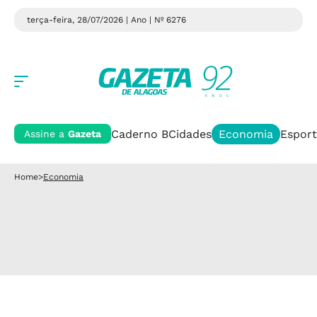
terça-feira, 28/07/2026 | Ano
| Nº 6276
Caderno B
Cidades
Economia
Esport
Assine a
Gazeta
Home
>
Economia
Crise