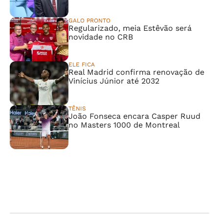
GALO PRONTO
Regularizado, meia Estêvão será
novidade no CRB
ELE FICA
Real Madrid confirma renovação de
Vinícius Júnior até 2032
TÊNIS
João Fonseca encara Casper Ruud
no Masters 1000 de Montreal