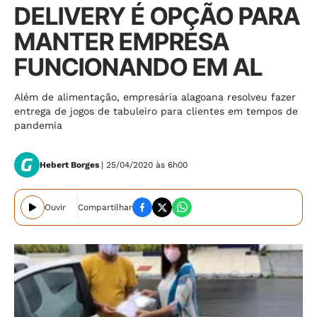
DELIVERY É OPÇÃO PARA
MANTER EMPRESA
FUNCIONANDO EM AL
Além de alimentação, empresária alagoana resolveu fazer
entrega de jogos de tabuleiro para clientes em tempos de
pandemia
Hebert Borges
| 25/04/2020 às 6h00
Ouvir
Compartilhar