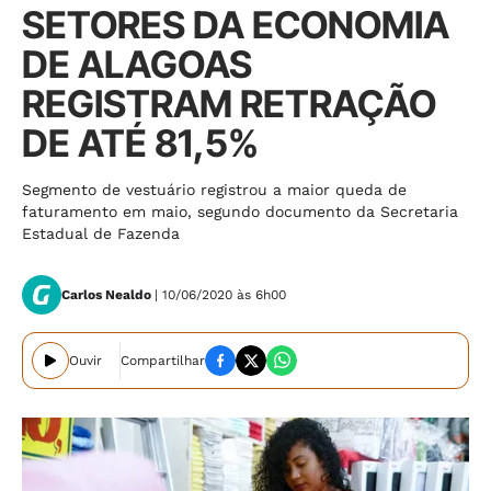
SETORES DA ECONOMIA
DE ALAGOAS
REGISTRAM RETRAÇÃO
DE ATÉ 81,5%
Segmento de vestuário registrou a maior queda de
faturamento em maio, segundo documento da Secretaria
Estadual de Fazenda
Carlos Nealdo
| 10/06/2020 às 6h00
Ouvir
Compartilhar