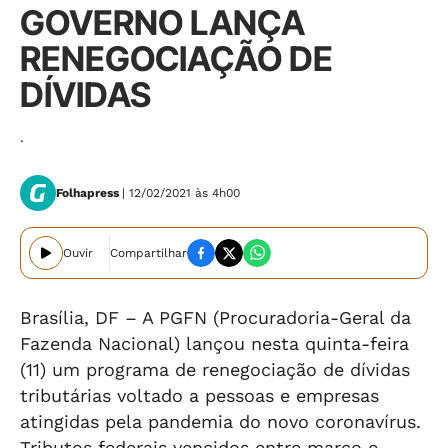
GOVERNO LANÇA
RENEGOCIAÇÃO DE
DÍVIDAS
.
Folhapress
| 12/02/2021 às 4h00
Ouvir
Compartilhar
Brasília, DF – A PGFN (Procuradoria-Geral da
Fazenda Nacional) lançou nesta quinta-feira
(11) um programa de renegociação de dívidas
tributárias voltado a pessoas e empresas
atingidas pela pandemia do novo coronavírus.
Tributos federais vencidos entre março e