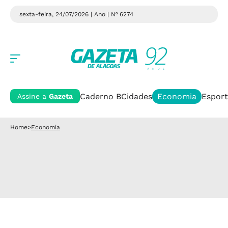
sexta-feira, 24/07/2026 | Ano
| Nº 6274
Caderno B
Cidades
Economia
Esport
Assine a
Gazeta
Home
>
Economia
o ‘movimento’ está lento