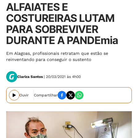
ALFAIATES E
COSTUREIRAS LUTAM
PARA SOBREVIVER
DURANTE A PANDEmia
Em Alagoas, profissionais retratam que estão se
reinventando para conseguir o sustento
Clariza Santos
| 20/03/2021 às 4h00
Ouvir
Compartilhar