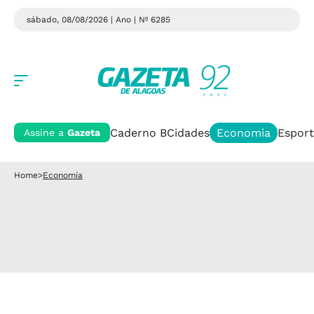
sábado, 08/08/2026 | Ano
| Nº 6285
Caderno B
Cidades
Economia
Esport
Assine a
Gazeta
Home
>
Economia
com vacina