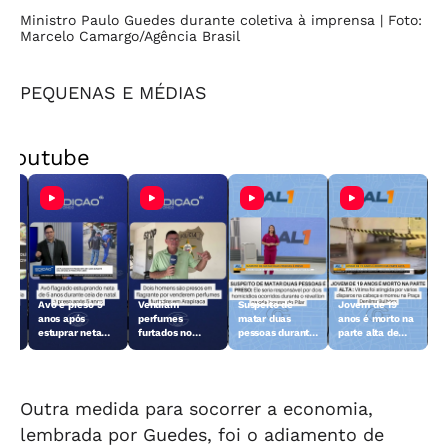
Ministro Paulo Guedes durante coletiva à imprensa
| Foto:
Marcelo Camargo/Agência Brasil
PEQUENAS E MÉDIAS
Youtube
Avô é preso 5
Vendiam
Suspeito de
Jovem de 19
anos após
perfumes
matar duas
anos é morto na
do
estuprar neta
furtados no
pessoas durante
parte alta de
ão
durante ceia de
Centro de
o réveillon no
Maceió
Natal
Arapiraca e
Pilar é preso
acabaram
presos
Outra medida para socorrer a economia,
lembrada por Guedes, foi o adiamento de